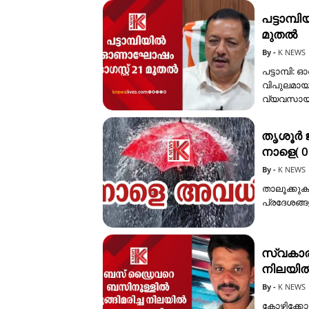
പട്ടാമ
മുതൽ
K NEWS
പട്ടാമ്പി
വിപുലമായ 
വ്യവസാ
തൃശൂർ ജ
നാളെ( 
K NEWS
താലൂക്കുകള
പ്രദേശങ്ങ
സ്വകാര
നിലയിൽ
K NEWS
കോഴിക്കോ