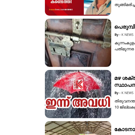
തൂങ്ങിമരി
പെരുമ്പി
K NEWS
കുന്നംകുളം
പതിമൂന്നര
മഴ ശക്ത
സ്ഥാപനങ
K NEWS
തിരുവനന്
10 ജില്ലക
കോടനാട്