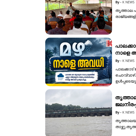
K NEWS
തൃത്താല പ
രാജ്യങ്ങള
പാലക്കാ
നാളെ 
K NEWS
പാലക്കാട
ചൊവ്വാഴ്ച
ഉൾപ്പടെയു
തൃത്താല
ജലനിരപ്പ്
K NEWS
തൃത്താലയ
താഴ്ന്നു.ത