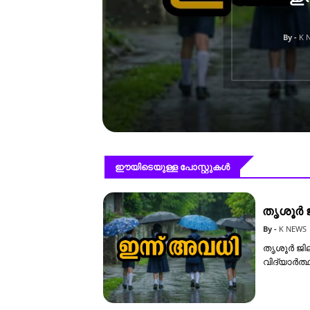
ഈയിടെയുള്ള പോസ്റ്റുകൾ
തൃശൂർ ജ
K NEWS
തൃശൂർ ജി
വിദ്യാർത്