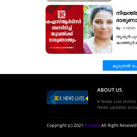
നിയന്ത്
ദാരുണാന
K NEWS
തൃശൂര്‍:പു
കാഞ്ഞൂർ പ
കൂടുതൽ‍ പോ
ABOUT US
K News Live online
News updates arou
Copyright (c) 2021
K News
All Right Reseved