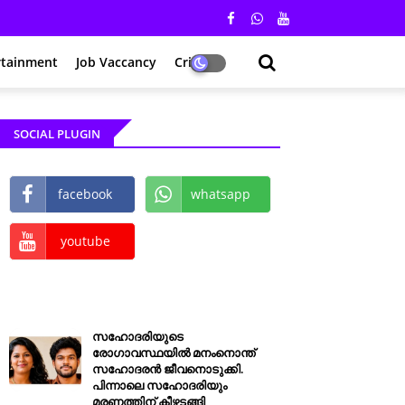
rtainment
Job Vaccancy
Crime
SOCIAL PLUGIN
facebook
whatsapp
youtube
Holiday
സഹോദരിയുടെ
തൃശൂർ ജില്ലയിലെ
രോഗാവസ്ഥയിൽ മനംനൊന്ത്
സഹോദരൻ ജീവനൊടുക്കി.
വിദ്യാഭ്യാസ
പിന്നാലെ സഹോദരിയും
സ്ഥാപനങ്ങള്‍ക്ക്
മരണത്തിന് കീഴടങ്ങി