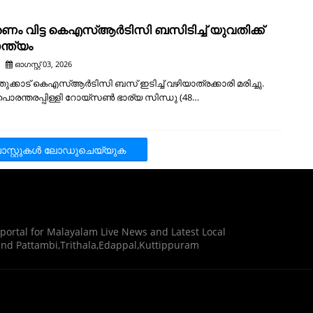
രണം വിട്ട കെഎസ്ആർടിസി ബസിടിച്ച് യുവതിക്ക്
്ത്യം
ഓഗസ്റ്റ് 03, 2026
തുക്കാട് കെഎസ്ആര്‍ടിസി ബസ് ഇടിച്ച് വഴിയാത്രക്കാരി മരിച്ചു.
ൊരന്തരപ്പിള്ളി റോയ്‌സൺ ഭാര്യ സിന്ധു (48…
സ്റ്റുകള്‍‌ ലോഡുചെയ്യുക
 portal for Malayalam Live News and Latest Local
nd Pattambi,Trithala,Edappal,Kuttippuram