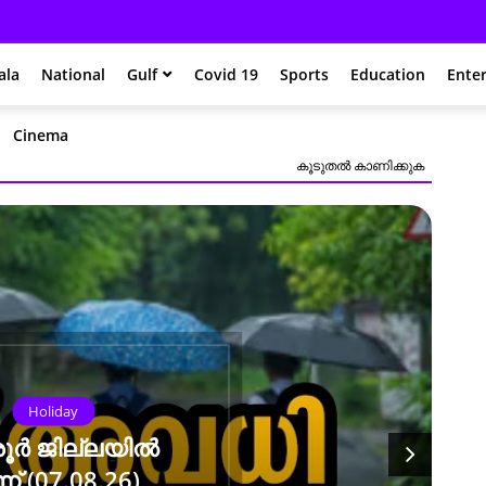
ala
National
Gulf
Covid 19
Sports
Education
Ente
Cinema
കൂടുതൽ‍ കാണിക്കുക
Onam
പട്ടാമ്പിയിൽ
നഗരസഭയുടെ