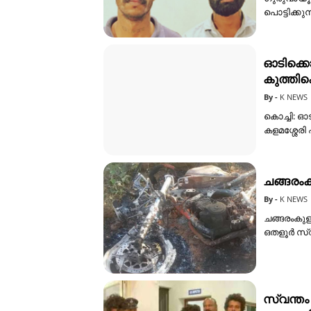
പൊട്ടിക്കു
ഓടിക്കൊ
കുത്തിക
K NEWS
കൊച്ചി: ഓട
കളമശ്ശേരി
ചങ്ങരംക
K NEWS
ചങ്ങരംകുള
ഒതളൂർ സ്
സ്വന്തം 