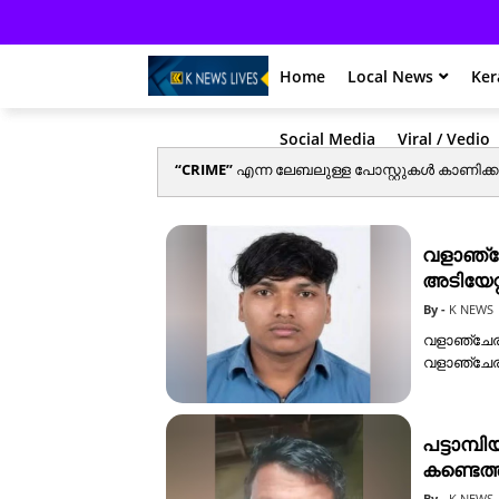
Home
Local News
Ker
Social Media
Viral / Vedio
CRIME
എന്ന ലേബലുള്ള പോസ്റ്റുകൾ കാണിക്കു
വളാഞ്ച
അടിയേറ്റ
K NEWS
വളാഞ്ചേരി
വളാഞ്ചേരി
⁣പട്ടാമ
കണ്ടെത
K NEWS