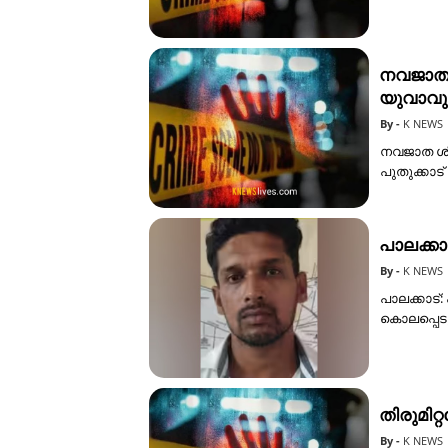
നവജാത ശി
യുവാവു
K NEWS
നവജാത ശിശ
പുതുക്കാട
പാലക്കാ
K NEWS
പാലക്കാട്:
കൊലപ്പെടു
തിരുമിറ്
K NEWS