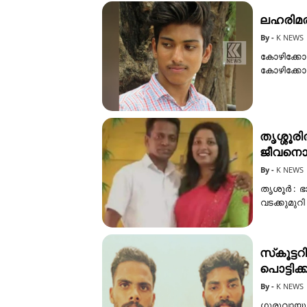
ലഹരിമരു
K NEWS
കോഴിക്കോ
കോഴിക്കേ
തൃശ്ശൂര
ജീവനൊട
K NEWS
തൃശൂർ : ഭ
വടക്കുമു
സ്‌കൂട്ട
പൊട്ടിക്ക
K NEWS
ഗുരുവായൂര്‍