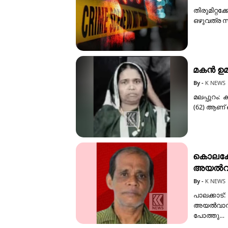
തിരുമിറ്റക്
ഒഴുവത്ര സ്
മകൻ ഉമ്
K NEWS
മലപ്പുറം
(62) ആണ് 
കൊലക്ക
അയൽവാസ
K NEWS
പാലക്കാട്
അയൽവാസിയ
പോത്തു…