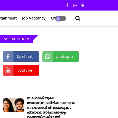
rtainment
Job Vaccancy
Crime
SOCIAL PLUGIN
facebook
whatsapp
youtube
സഹോദരിയുടെ
രോഗാവസ്ഥയിൽ മനംനൊന്ത്
സഹോദരൻ ജീവനൊടുക്കി.
പിന്നാലെ സഹോദരിയും
മരണത്തിന് കീഴടങ്ങി