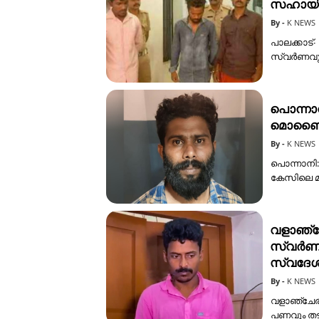
സഹായിക
K NEWS
പാലക്കാട്
സ്വർണവും
പൊന്നാന
മൊബൈൽ 
K NEWS
പൊന്നാനി:
കേസിലെ മ
വളാഞ്ച
സ്വർണാ
സ്വദേശി
K NEWS
വളാഞ്ചേരി
പണവും തട്