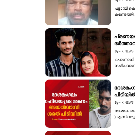
പട്ടാമ്പി
കണ്ടെത്തി
പ്രണയ 
ഭർത്താവ്
K NEWS
പൊന്നാനി
സമീപവാസിക
ദേശമം
പിടിയി
K NEWS
ദേശമംഗലം ക
) എന്നിവ