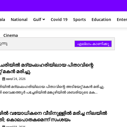
ala
National
Gulf
Covid 19
Sports
Education
Ente
Cinema
ന്നു
എല്ലാം കാണിക്കൂ
േരിയിൽ മദ്യംലഹരിയിലായ പിതാവിന്റെ
് മകൻ മരിച്ചു.
മേയ് 24, 2026
യിൽ മദ്യംലഹരിയിലായ പിതാവിന്റെ അടിയേറ്റ് മകൻ മരിച്ചു.
 വൈക്കത്തൂർ പച്ചേരിയിൽ മങ്കുഴിയിൽ ശബരിയുടെ മക…
്പിയിൽ വയോധികനെ വീടിനുള്ളിൽ മരിച്ച നിലയിൽ
്തി; കൊലപാതകമെന്ന് സംശയം
മേയ് 03, 2026