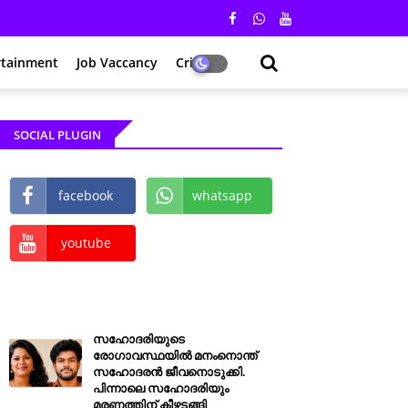
rtainment
Job Vaccancy
Crime
SOCIAL PLUGIN
facebook
whatsapp
youtube
സഹോദരിയുടെ
രോഗാവസ്ഥയിൽ മനംനൊന്ത്
സഹോദരൻ ജീവനൊടുക്കി.
പിന്നാലെ സഹോദരിയും
മരണത്തിന് കീഴടങ്ങി