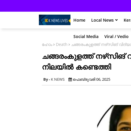
Home
Local News
Ker
Social Media
Viral / Vedio
ഹോം
Death
ചങ്ങരംകുളത്ത് നഴ്‌സിങ് വിദ്യ
ചങ്ങരംകുളത്ത് നഴ്‌സിങ് വ
നിലയിൽ കണ്ടെത്തി
K NEWS
ഫെബ്രുവരി 06, 2025