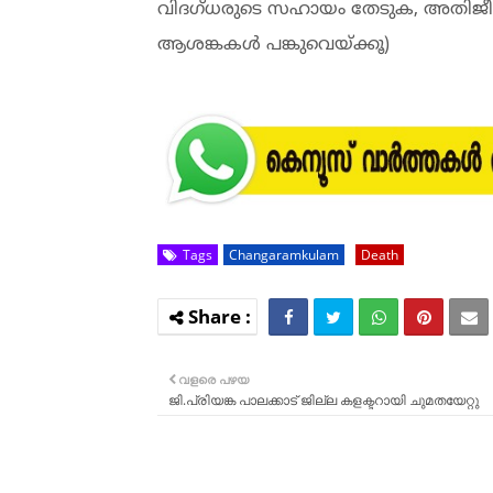
വിദഗ്ധരുടെ സഹായം തേടുക, അതിജീവിക്കാ
ആശങ്കകള്‍ പങ്കുവെയ്ക്കൂ)
Tags
Changaramkulam
Death
വളരെ പഴയ
ജി.പ്രിയങ്ക പാലക്കാട് ജില്ല കളക്ടറായി ചുമതയേറ്റു