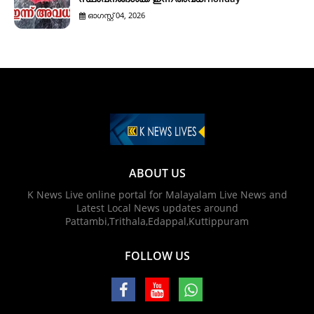
ഓഗസ്റ്റ് 04, 2026
ABOUT US
K News Live online portal for Malayalam Live News and
Latest Local News updates around
Pattambi,Trithala,Edappal,Kuttippuram
FOLLOW US