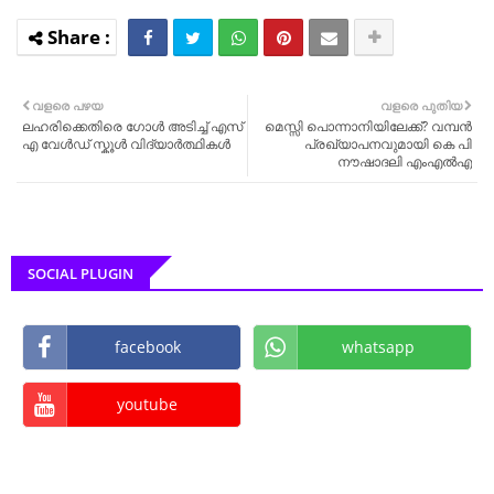
വളരെ പഴയ
വളരെ പുതിയ
ലഹരിക്കെതിരെ ഗോൾ അടിച്ച് എസ്
മെസ്സി പൊന്നാനിയിലേക്ക്? വമ്പൻ
എ വേൾഡ് സ്കൂൾ വിദ്യാർത്ഥികൾ
പ്രഖ്യാപനവുമായി കെ പി
നൗഷാദലി എംഎൽഎ
SOCIAL PLUGIN
facebook
whatsapp
youtube