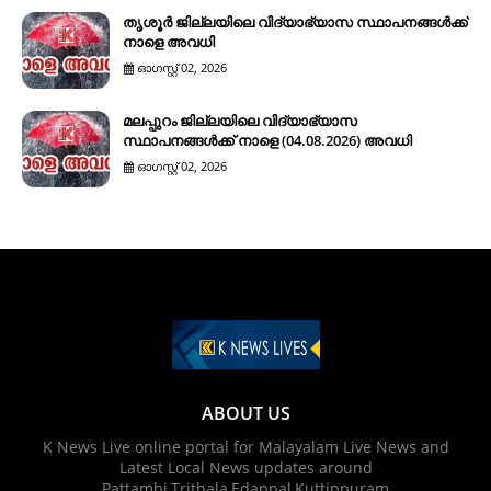
തൃശൂർ ജില്ലയിലെ വിദ്യാഭ്യാസ സ്ഥാപനങ്ങൾക്ക്
നാളെ അവധി
ഓഗസ്റ്റ് 02, 2026
മലപ്പുറം ജില്ലയിലെ വിദ്യാഭ്യാസ
സ്ഥാപനങ്ങൾക്ക് നാളെ (04.08.2026) അവധി
ഓഗസ്റ്റ് 02, 2026
ABOUT US
K News Live online portal for Malayalam Live News and
Latest Local News updates around
Pattambi,Trithala,Edappal,Kuttippuram