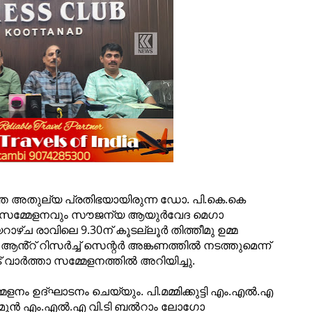
തെ അതുല്യ പ്രതിഭയായിരുന്ന ഡോ. പി.കെ.കെ
രണ സമ്മേളനവും സൗജന്യ ആയുർവേദ മെഗാ
റാഴ്ച രാവിലെ 9.30ന് കൂടല്ലൂർ
തിത്തീമു ഉമ്മ
ൻ്റ് റിസർച്ച് സെന്റർ അങ്കണത്തിൽ
നടത്തുമെന്ന്
വാർത്താ സമ്മേളനത്തിൽ അറിയിച്ചു.
ളനം ഉദ്ഘാടനം ചെയ്യും. പി.മമ്മിക്കുട്ടി എം.എൽ.എ
ും മുൻ എം.എൽ.എ വി.ടി ബൽറാം ലോഗോ