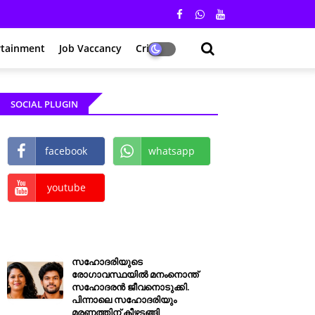
rtainment
Job Vaccancy
Crime
SOCIAL PLUGIN
facebook
whatsapp
youtube
സഹോദരിയുടെ
രോഗാവസ്ഥയിൽ മനംനൊന്ത്
സഹോദരൻ ജീവനൊടുക്കി.
പിന്നാലെ സഹോദരിയും
മരണത്തിന് കീഴടങ്ങി