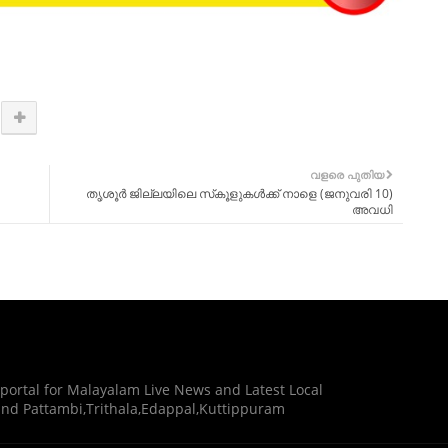
വളരെ പുതിയ
തൃശൂർ ജില്ലയിലെ സ്‌കൂളുകള്‍ക്ക് നാളെ (ജനുവരി 10)
അവധി
 portal for Malayalam Live News and Latest Local
nd Pattambi,Trithala,Edappal,Kuttippuram