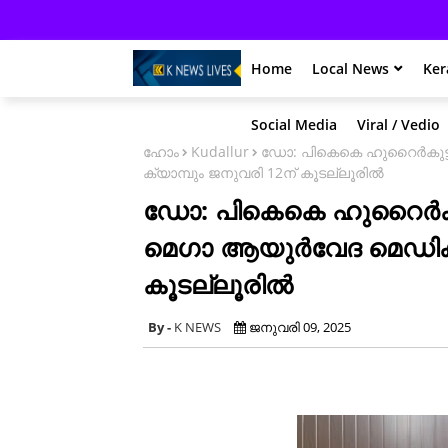
Home
Local News
Ker
Social Media
Viral / Vedio
ഹോം
Kudallur
ഡോ: പികെകെ ഹുറൈർകുട്
ക്യാമ്പും ജനുവരി 12ന് കൂടല്ലൂരിൽ
ഡോ: പികെകെ ഹുറൈർകുട
മെഗാ ആയുർവേദ മെഡിക്ക
കൂടല്ലൂരിൽ
K NEWS
ജനുവരി 09, 2025