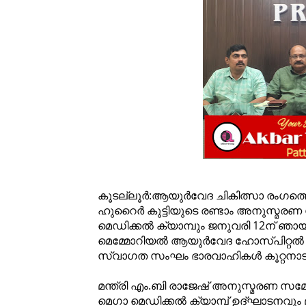
കൂടല്ലൂർ:ആയുർവേദ ചികിത്സാ രംഗത്
ഹുറൈർ കുട്ടിയുടെ രണ്ടാം അനുസ്മ
മെഡിക്കൽ ക്യാമ്പും ജനുവരി 12ന് ഞായ
മെമ്മോറിയൽ ആയുർവേദ ഹോസ്പിറ്റൽ ആ
സ്വാഗത സംഘം ഭാരവാഹികൾ കൂറ്റനാട് 
മന്ത്രി എം.ബി രാജേഷ് അനുസ്മരണ സമ്മേ
മെഗാ മെഡിക്കൽ ക്യാമ്പ് ഉദ്ഘാടനവ