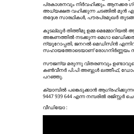
പ്രകാശനവും നിർവഹിക്കും. ആനക്കര ഗ്ര
അധ്യക്ഷത വഹിക്കുന്ന ചടങ്ങിൽ മുൻ എം
തദ്ദേശ സാരഥികൾ, പൗരപ്രമുഖർ തുടങ്ങി
കൂടല്ലൂർ തിത്തീമു ഉമ്മ മെമ്മോറിയൽ 
അങ്കണത്തിൽ നടക്കുന്ന മെഗാ മെഡിക്കൽ
ന്യൂറോപ്പതി, ജനറൽ മെഡിസിൻ എന്നി
സഹായത്തോടെയാണ് രോഗനിർണ്ണയം ന
സൗജന്യ മരുന്നു വിതരണവും ഉണ്ടാവു
കൺവീനർ പി.പി അബ്ദുൾ ലത്തീഫ്, ഡോക്
പറഞ്ഞു.
ക്യാമ്പിൽ പങ്കെടുക്കാൻ ആഗ്രഹിക്കുന്
9447 939 644 എന്ന നമ്പരിൽ രജിസ്റ്റർ
വീഡിയോ :