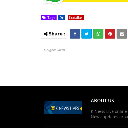
Tags
Dr
Kudallur
വളരെ പഴയ
ABOUT US
K News Live online
News updates arou