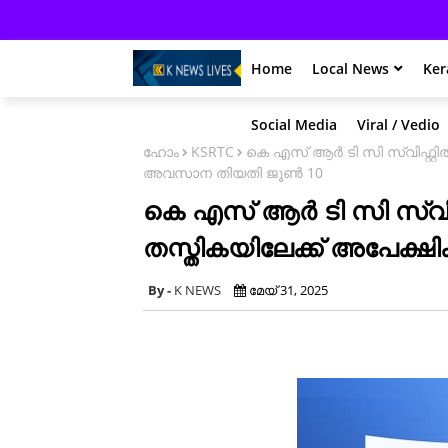
Home
Local News
Ker
Social Media
Viral / Vedio
ഹോം
KSRTC
കെ എസ് ആർ ടി സി സ്വിഫ്റ്റി
അവസാന തിയതി ജൂൺ 10
കെ എസ് ആർ ടി സി സ്വിഫ
തസ്തികയിലേക്ക് അപേക്
K NEWS
മേയ് 31, 2025