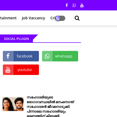
rtainment
Job Vaccancy
Crime
SOCIAL PLUGIN
facebook
whatsapp
youtube
സഹോദരിയുടെ
രോഗാവസ്ഥയിൽ മനംനൊന്ത്
സഹോദരൻ ജീവനൊടുക്കി.
പിന്നാലെ സഹോദരിയും
മരണത്തിന് കീഴടങ്ങി