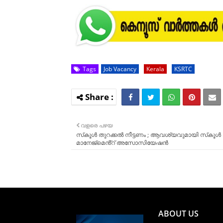
Tags
Job Vacancy
Kerala
KSRTC
വളരെ പഴയ
സ്‌കൂള്‍ തുറക്കൽ നീട്ടണം ; ആവശ്യവുമായി സ്‌കൂള്‍
മാനേജ്‌മെൻ്റ് അസോസിയേഷന്‍
ABOUT US