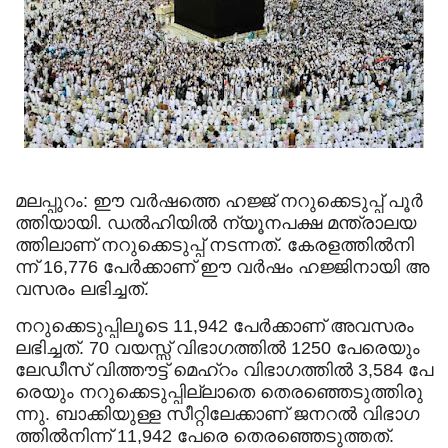
മ​ല​പ്പു​റം: ഈ ​വ​ർ​ഷ​ത്തെ ഹ​ജ്ജ് ന​റു​ക്കെ​ടു​പ്പ് പൂ​ർ​
ത്തി​യാ​യി. ഡ​ൽ​ഹി​യി​ൽ ന്യൂ​ന​പ​ക്ഷ മ​ന്ത്രാ​ല​യ​
ത്തി​ലാ​ണ് ന​റു​ക്കെ​ടു​പ്പ് ന​ട​ന്ന​ത്. കേ​ര​ള​ത്തി​ൽ​നി​
ന്ന് 16,776 പേ​ർ​ക്കാ​ണ് ഈ ​വ​ർ​ഷം ഹ​ജ്ജി​നാ​യി അ​
വ​സ​രം ല​ഭി​ച്ച​ത്.
ന​റു​ക്കെ​ടു​പ്പി​ലൂ​ടെ 11,942 പേ​ർ​ക്കാ​ണ് അ​വ​സ​രം
ല​ഭി​ച്ച​ത്. 70 വ​യ​സ്സ് വി​ഭാ​ഗ​ത്തി​ൽ 1250 പേ​രെ​യും
ലേ​ഡീ​സ് വി​ത്തൗ​ട്ട് മെ​ഹ്‌​റം വി​ഭാ​ഗ​ത്തി​ൽ 3,584 പേ​
രെ​യും ന​റു​ക്കെ​ടു​പ്പി​ല്ലാ​തെ തെ​ര​ഞ്ഞെ​ടു​ത്തി​രു​
ന്നു. ബാ​ക്കി​യു​ള്ള സീ​റ്റി​ലേ​ക്കാ​ണ് ജ​ന​റ​ൽ വി​ഭാ​ഗ​
ത്തി​ൽ​നി​ന്ന് 11,942 പേ​രെ തെ​ര​ഞ്ഞെ​ടു​ത്ത​ത്.