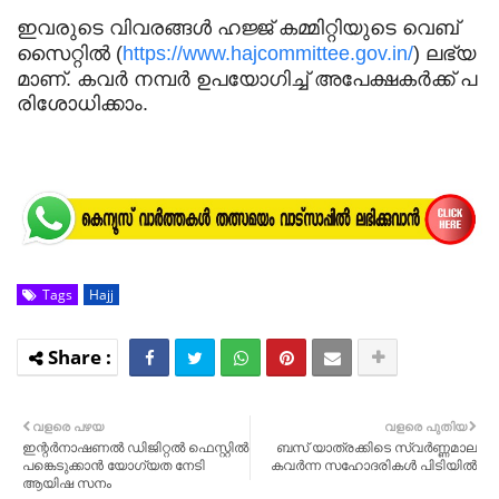
ഇ​വ​രു​ടെ വി​വ​ര​ങ്ങ​ൾ ഹ​ജ്ജ് ക​മ്മി​റ്റി​യു​ടെ വെ​ബ്‌​
സൈ​റ്റി​ൽ (
https://www.hajcommittee.gov.in/
) ല​ഭ്യ​
മാ​ണ്. ക​വ​ർ ന​മ്പ​ർ ഉ​പ​യോ​ഗി​ച്ച് അ​പേ​ക്ഷ​ക​ർ​ക്ക് പ​
രി​ശോ​ധി​ക്കാം.
Tags
Hajj
വളരെ പഴയ
വളരെ പുതിയ
ഇന്റർനാഷണൽ ഡിജിറ്റൽ ഫെസ്റ്റിൽ
ബസ് യാത്രക്കിടെ സ്വർണ്ണമാല
പങ്കെടുക്കാൻ യോഗ്യത നേടി
കവർന്ന സഹോദരികൾ പിടിയിൽ
ആയിഷ സനം