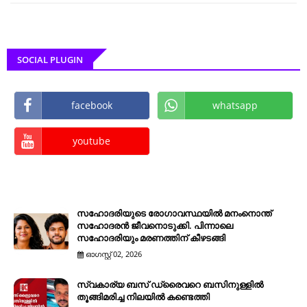
SOCIAL PLUGIN
facebook
whatsapp
youtube
സഹോദരിയുടെ രോഗാവസ്ഥയിൽ മനംനൊന്ത്
സഹോദരൻ ജീവനൊടുക്കി. പിന്നാലെ
സഹോദരിയും മരണത്തിന് കീഴടങ്ങി
ഓഗസ്റ്റ് 02, 2026
സ്വകാര്യ ബസ് ഡ്രൈവറെ ബസിനുള്ളിൽ
തൂങ്ങിമരിച്ച നിലയിൽ കണ്ടെത്തി