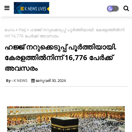
ഹോം
Hajj
ഹ​ജ്ജ് ന​റു​ക്കെ​ടു​പ്പ് പൂ​ർ​ത്തി​യാ​യി. കേ​ര​ള​ത്തി​ൽ​നി​
ന്ന് 16,776 പേ​ർ​ക്ക് അവസരം
ഹ​ജ്ജ് ന​റു​ക്കെ​ടു​പ്പ് പൂ​ർ​ത്തി​യാ​യി.
കേ​ര​ള​ത്തി​ൽ​നി​ന്ന് 16,776 പേ​ർ​ക്ക്
അവസരം
K NEWS
ജനുവരി 30, 2024