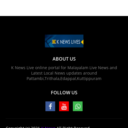
ABOUT US
K News Live online portal for Malayalam Live News and
Latest Local News updates around
Pattambi,Trithala,Edappal,Kuttippuram
FOLLOW US