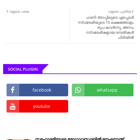
വളരെ പഴയ
വളരെ പുതിയ
ഹണി ട്രാപ്പിലൂടെ എടപ്പാൾ
സ്വദേശിയുടെ 10 ലക്ഷത്തോളം
രൂപ കവർന്നു, അസം
സ്വദേശികളായ ദമ്പതികൾ
പിടിയിൽ
SOCIAL PLUGIN
facebook
whatsapp
youtube
സഹോദരിയുടെ രോഗാവസ്ഥയിൽ മനംനൊന്ത്