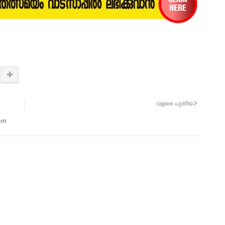
വളരെ പുതിയ
നെ