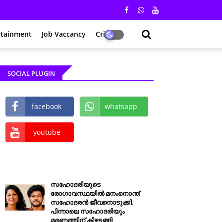
rtainment
Job Vaccancy
Crime
SOCIAL PLUGIN
facebook
whatsapp
youtube
സഹോദരിയുടെ
രോഗാവസ്ഥയിൽ മനംനൊന്ത്
സഹോദരൻ ജീവനൊടുക്കി.
പിന്നാലെ സഹോദരിയും
മരണത്തിന് കീഴടങ്ങി