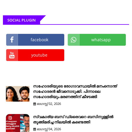
SOCIAL PLUGIN
facebook
whatsapp
youtube
സഹോദരിയുടെ രോഗാവസ്ഥയിൽ മനംനൊന്ത്
സഹോദരൻ ജീവനൊടുക്കി. പിന്നാലെ
സഹോദരിയും മരണത്തിന് കീഴടങ്ങി
ഓഗസ്റ്റ് 02, 2026
സ്വകാര്യ ബസ് ഡ്രൈവറെ ബസിനുള്ളിൽ
തൂങ്ങിമരിച്ച നിലയിൽ കണ്ടെത്തി
ഓഗസ്റ്റ് 04, 2026