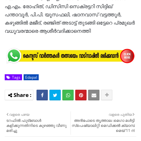
എ.എം. രോഹിത്, ഡിസിസി സെക്രട്ടറി സിദ്ദിഖ്
പന്താവൂര്‍, പി.പി. യൂസഫലി, ഷാനവാസ് വട്ടത്തൂര്‍,
കഴുങ്ങില്‍ മജീദ്, രഞ്ജിത് അടാട്ട് തുടങ്ങി ഒട്ടേറെ പ്രമുഖര്‍
വധൂവരന്മാരെ ആശീര്‍വദിക്കാനെത്തി
Tags
Edapal
വളരെ പഴയ
വളരെ പുതിയ
ടറഫിൽ ഫുട്ബോൾ
അൻപോടെ തൃത്താല :മെഗാ മൾട്ടി
കളിക്കുന്നതിനിടെ കുഴഞ്ഞു വീണു
സ്പെഷ്യാലിറ്റി മെഡിക്കൽ ക്യാമ്പ്
മരിച്ചു
മെയ് 11 ന്