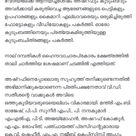
വേദിയിലേക്ക് ആനയിച്ചശേഷം അഷ്റഫും കുടുംബവും
അവര്‍ക്കായി കരുതിവെച്ച ആഭരണങ്ങളുടെ പെട്ടികളും
ഉപഹാരങ്ങളും കൈമാറി. എല്ലാവരെയും ഒരുമിച്ചിരുത്തി
ഫോട്ടോകളും വീഡിയോകളും പകര്‍ത്തി. ഓരോ
കുടുംബത്തിനെയും പ്രത്യേകമിരുത്തിയുള്ള
കുടുംബചിത്രങ്ങളും പകര്‍ത്തി.
നാല് ദമ്പതികൾ ഹൈന്ദവാചാരപ്രകാരം ക്ഷേത്രത്തിൽ
താലി ചാർത്തിയ ശേഷമാണ് ചടങ്ങിൽ എത്തിയത്.
അഷ്റഫിനെപ്പോലൊരു സുഹൃത്ത് തനിക്കുണ്ടെന്നതില്‍
അഭിമാനിക്കുകയാണെന്ന പ്രതിപക്ഷനേതാവ് വി.ഡി.
സതീശന്റെ വാക്കുകള്‍ അവിടെ
ഒത്തുകൂടിയവരുടെയെല്ലാം വികാരമായി. മന്ത്രി എം.ബി.
രാജേഷ്, പി.പി. സുനീര്‍ എംപി., പി. നന്ദകുമാര്‍
എംഎല്‍എ, പി.ടി. അജയ്മോഹന്‍, അഷറഫ് കോക്കൂര്‍,
എ.എം. രോഹിത്, പഞ്ചായത്ത് പ്രസിഡന്റുമാരായ
കെ.വി. ഷെഹീര്‍, എം.എ. നജീബ്, കെപിസിസി അംഗം