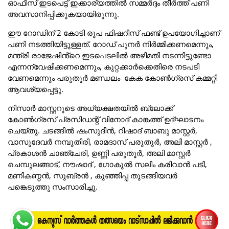
ഓഫീസ് ഇടപെട്ട് ഇക്കാര്യത്തിൽ സമ്മർദ്ദം തീർത്ത് പണി
അവസാനിപ്പിക്കുകയായിരുന്നു.
ഈ റോഡിന് 2 കോടി രൂപ ഫിഷറീസ് ഫണ്ട് ഉപയോഗിച്ചാണ്
പണി നടത്തിയിട്ടുള്ളത്. റോഡ് പുനർ നിർമ്മിക്കണമെന്നും,
മന്ത്രി രാജേഷിൻ്റെ ഇടപെടലിൽ അഴിമതി നടന്നിട്ടുണ്ടോ
എന്നന്വേഷിക്കണമെന്നും, കുറ്റക്കാർക്കെതിരെ നടപടി
വേണമെന്നും പരുതൂർ മണ്ഡലം കേക കോൺഗ്രസ് കമ്മറ്റി
ആവശ്യപ്പെട്ടു.
നിസാർ മാസ്റ്ററുടെ അധ്യക്ഷതയിൽ ബ്ലോക്ക്
കോൺഗ്രസ് പ്രസിഡന്റ് വിനോദ് കാങ്കത്ത് ഉദ്ഘാടനം
ചെയ്തു. ചടങ്ങിൽ ഷംസുദീൻ, റിഷാദ് ബാബു മാസ്റ്റർ,
വാസുദേവർ നമ്പൂതിരി, രാമദാസ് പരുതൂർ, അലി മാസ്റ്റർ ,
പ്രകാശൻ ചാഞ്ചേരി, ഉണ്ണി പരുതൂർ, അലി മാസ്റ്റർ
ചെമ്പുലങ്ങാട്, നൗഷാദ് , ഗോകുൽ സലീം കരിവാൻ പടി,
മണികണ്ഠൻ, സുബ്രൻ , കുഞ്ഞിപ്പ തുടങ്ങിയവർ
പങ്കെടുത്തു സംസാരിച്ചു.