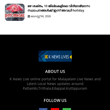
മഴ ശക്തം, 10 ജില്ലകളിലെ വിദ്യാഭ്യാസ
സ്ഥാപനങ്ങൾക്ക് ഇന്ന് അവധി holiday
ഓഗസ്റ്റ് 04, 2026
ABOUT US
K News Live online portal for Malayalam Live News and
Latest Local News updates around
Pattambi,Trithala,Edappal,Kuttippuram
FOLLOW US