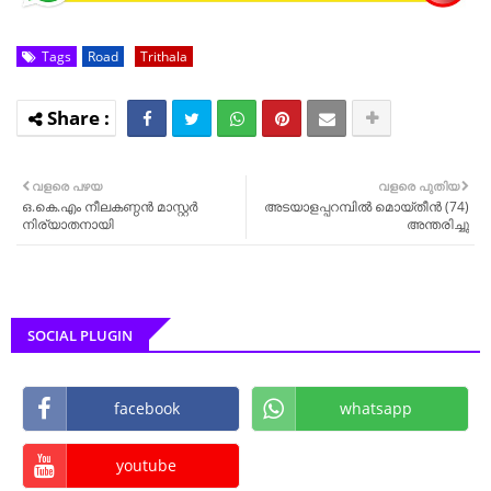
Tags
Road
Trithala
വളരെ പഴയ
വളരെ പുതിയ
ഒ.കെ.എം നീലകണ്ഠൻ മാസ്റ്റർ
അടയാളപ്പറമ്പിൽ മൊയ്തീൻ (74)
നിര്യാതനായി
അന്തരിച്ചു
SOCIAL PLUGIN
facebook
whatsapp
youtube