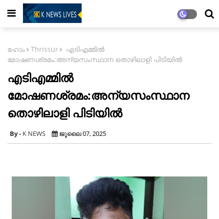
ഹോം
Thrissur
എടിഎമ്മിൽ
മോഷണശ്രമം:അന്യസംസ്ഥാന തൊഴിലാളി പിടിയിൽ
എടിഎമ്മിൽ
മോഷണശ്രമം:അന്യസംസ്ഥാന
തൊഴിലാളി പിടിയിൽ
K NEWS
ജൂലൈ 07, 2025