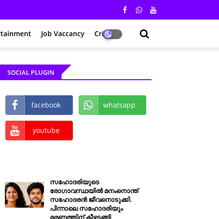
rtainment
Job Vaccancy
Crime
SOCIAL PLUGIN
facebook
whatsapp
youtube
സഹോദരിയുടെ
രോഗാവസ്ഥയിൽ മനംനൊന്ത്
സഹോദരൻ ജീവനൊടുക്കി.
പിന്നാലെ സഹോദരിയും
മരണത്തിന് കീഴടങ്ങി