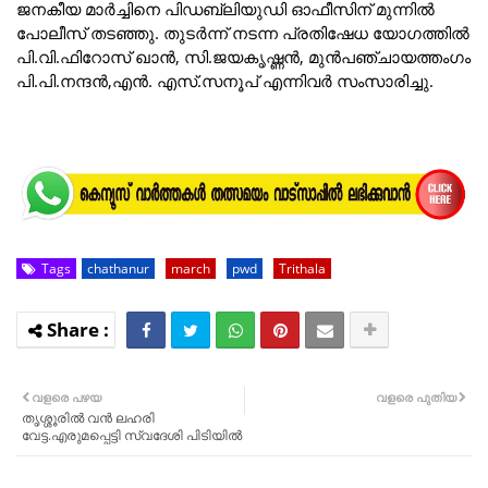
ജനകീയ മാർച്ചിനെ പിഡബ്ലിയുഡി ഓഫീസിന് മുന്നിൽ
പോലീസ് തടഞ്ഞു. തുടർന്ന് നടന്ന പ്രതിഷേധ യോഗത്തിൽ
പി.വി.ഫിറോസ് ഖാൻ, സി.ജയകൃഷ്ണൻ, മുൻപഞ്ചായത്തംഗം
പി.പി.നന്ദൻ,എൻ. എസ്.സനൂപ് എന്നിവർ സംസാരിച്ചു.
Tags
chathanur
march
pwd
Trithala
വളരെ പഴയ
വളരെ പുതിയ
തൃശ്ശൂരിൽ വൻ ലഹരി
വേട്ട.എരുമപ്പെട്ടി സ്വദേശി പിടിയിൽ