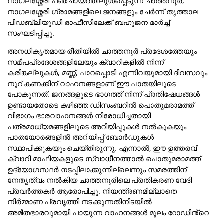
നാഗലശ്ശേരി പഞ്ചായത്തിലുൾപ്പെടുന്ന ചാത്തനൂർ,
നാഗലശ്ശേരി ഗ്രാമങ്ങളിലെ ജനങ്ങളും ചേർന്ന് തൃത്താല
പിഡബ്ലിയുഡി ഓഫീസിലേക്ക് ബഹുജന മാർച്ച്
സംഘടിപ്പിച്ചു.
അനധികൃതമായ രീതിയിൽ ചാത്തനൂർ പ്രദേശത്തേയും
സമീപപ്രദേശങ്ങളിലേയും ക്വാറികളിൽ നിന്ന്
കരിങ്കല്ലുകൾ, മണ്ണ്, പാറപ്പൊടി എന്നിവയുമായി ദിവസവും
നൂറ് കണക്കിന് വാഹനങ്ങളാണ് ഈ പാതയിലൂടെ
പോകുന്നത്. ജനങ്ങളുടെ ഭാഗത്ത് നിന്ന് പ്രതിഷേധങ്ങൾ
ഉണ്ടായതോടെ കഴിഞ്ഞ ഡിസംബറിൽ പൊതുമരാമത്ത്
വിഭാഗം ഭാരവാഹനങ്ങൾ നിരോധിച്ചതായി
പത്രമാധ്യമങ്ങളിലൂടെ അറിയിപ്പുകൾ നൽകുകയും
പാതയോരങ്ങളിൽ അറിയിപ്പ് ബോർഡുകൾ
സ്ഥാപിക്കുകയും ചെയ്തിരുന്നു. എന്നാൽ, ഈ ഉത്തരവ്
ക്വാറി മാഫിയകളുടെ സ്വാധീനത്താൽ പൊതുമരാമത്ത്
ഉദ്യോഗസ്ഥർ നടപ്പിലാക്കുന്നില്ലെന്നും സമരത്തിന്
നേതൃത്വം നൽകിയ ചാത്തനൂരിലെ പ്രതികരണ വേദി
പ്രവർത്തകർ ആരോപിച്ചു. നിയന്ത്രണമില്ലാതെ
നിർമ്മാണ പ്രവൃത്തി നടക്കുന്നതിനിടയിൽ
അമിതഭാരവുമായി പായുന്ന വാഹനങ്ങൾ മൂലം റോഡിൻ്റെ