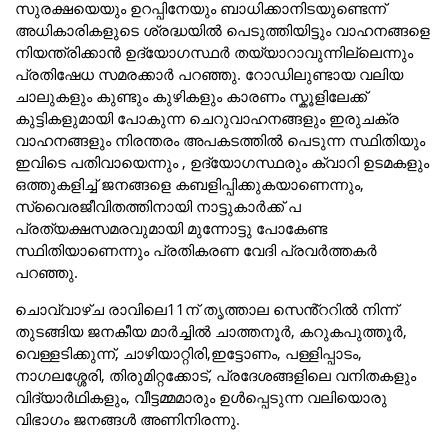
സുരക്ഷയെയും ഉറപ്പിനേയും ബാധിക്കാനിടയുണ്ടെന്ന്
അധികാരികളുടെ ശ്രദ്ധയിൽ പെടുത്തിയിട്ടും വാഹനങ്ങളെ
നിയന്ത്രിക്കാൻ ഉദ്യോഗസ്ഥർ തയ്യാറാവുന്നില്ലെന്നും
പ്രതിഷേധ സമരക്കാർ പറഞ്ഞു. റോഡിലുണ്ടായ വലിയ
ചാലുകളും കുണ്ടും കുഴികളും കാരണം സ്കൂളിലേക്ക്
കുട്ടികളുമായി പോകുന്ന ചെറുവാഹനങ്ങളും ഇരുചക്ര
വാഹനങ്ങളും നിരന്തരം അപകടത്തിൽ പെടുന്ന സ്ഥിതിയും
ഇവിടെ പതിവായെന്നും , ഉദ്യോഗസ്ഥരും ക്വാറി ഉടമകളും
ഒത്തുകളിച്ച് ജനങ്ങളെ കബളിപ്പിക്കുകയാണെന്നും,
സ്വൈരജീവിതത്തിനായി നാട്ടുകാർക്ക് പ
പ്രത്യക്ഷസമരവുമായി മുന്നോട്ടു പോകേണ്ട
സ്ഥിതിയാണെന്നും പ്രതികരണ വേദി പ്രവർത്തകർ
പറഞ്ഞു.
ചൊവ്വാഴ്ച രാവിലെ11ന് തൃത്താല സെൻ്ററിൽ നിന്ന്
തുടങ്ങിയ ജനകീയ മാർച്ചിൽ ചാത്തനൂർ, കറുകപുത്തൂർ,
വെള്ളടിക്കുന്ന്, ചാഴിയാറ്റിരി,ഇട്ടോണം, പള്ളിപ്പാടം,
നാഗലശ്ശേരി, തിരുമിറ്റക്കോട്, പ്രദേശങ്ങളിലെ വനിതകളും
വിദ്യാർഥികളും, വീട്ടമ്മമാരും ഉൾപ്പെടുന്ന വലിയൊരു
വിഭാഗം ജനങ്ങൾ അണിനിരന്നു.