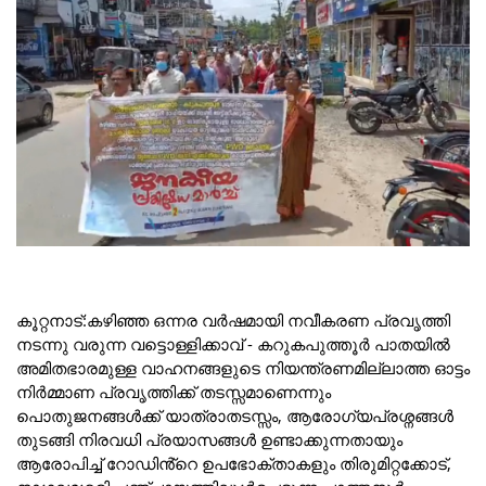
കൂറ്റനാട്:കഴിഞ്ഞ ഒന്നര വർഷമായി നവീകരണ പ്രവൃത്തി
നടന്നു വരുന്ന വട്ടൊള്ളിക്കാവ് - കറുകപുത്തൂർ പാതയിൽ
അമിതഭാരമുള്ള വാഹനങ്ങളുടെ നിയന്ത്രണമില്ലാത്ത ഓട്ടം
നിർമ്മാണ പ്രവൃത്തിക്ക് തടസ്സമാണെന്നും
പൊതുജനങ്ങൾക്ക് യാത്രാതടസ്സം, ആരോഗ്യപ്രശ്നങ്ങൾ
തുടങ്ങി നിരവധി പ്രയാസങ്ങൾ ഉണ്ടാക്കുന്നതായും
ആരോപിച്ച് റോഡിൻ്റെ ഉപഭോക്താകളും തിരുമിറ്റക്കോട്,