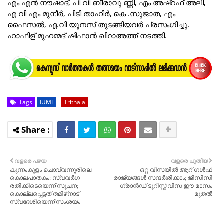
എം എൻ നൗഷാദ്, പി വി ബീരാവു ണ്ണി, എം അഷ്‌റഫ്‌ അലി,
എ വി എം മുനീർ, പിടി താഹിർ, കെ .സുജാത, എം
ഫൈസൽ, ഏ.വി യൂനസ് തുടങ്ങിയവർ പ്രസംഗിച്ചു.
ഹാഫിള് മുഹമ്മദ് ഷിഫാൻ ഖിറാഅത്ത് നടത്തി.
Tags
IUML
Trithala
വളരെ പഴയ
വളരെ പുതിയ
കുന്നംകുളം ചൊവ്വന്നൂരിലെ
ഒറ്റ വിസയിൽ ആറ് ​ഗൾഫ്
കൊലപാതകം: സ്വവർഗ
രാജ്യങ്ങൾ സന്ദർശിക്കാം; ജിസിസി
രതിക്കിടെയെന്ന് സൂചന;
ഗ്രാന്‍ഡ് ടൂറിസ്റ്റ് വിസ ഈ മാസം
കൊല്ലപ്പെട്ടത് തമിഴ്‌നാട്
മുതൽ
സ്വദേശിയെന്ന് സംശയം