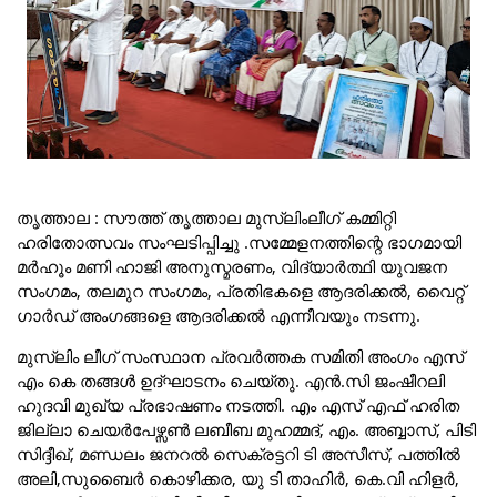
തൃത്താല : സൗത്ത് തൃത്താല മുസ്ലിംലീഗ് കമ്മിറ്റി
ഹരിതോത്സവം സംഘടിപ്പിച്ചു .സമ്മേളനത്തിന്റെ ഭാഗമായി
മർഹൂം മണി ഹാജി അനുസ്മരണം, വിദ്യാർത്ഥി യുവജന
സംഗമം, തലമുറ സംഗമം, പ്രതിഭകളെ ആദരിക്കൽ, വൈറ്റ്
ഗാർഡ് അംഗങ്ങളെ ആദരിക്കൽ എന്നീവയും നടന്നു.
മുസ്ലിം ലീഗ് സംസ്ഥാന പ്രവർത്തക സമിതി അംഗം എസ്
എം കെ തങ്ങൾ ഉദ്ഘാടനം ചെയ്തു. എൻ.സി ജംഷീറലി
ഹുദവി മുഖ്യ പ്രഭാഷണം നടത്തി. എം എസ് എഫ് ഹരിത
ജില്ലാ ചെയർപേഴ്സൺ ലബീബ മുഹമ്മദ്, എം. അബ്ബാസ്, പിടി
സിദ്ദീഖ്, മണ്ഡലം ജനറൽ സെക്രട്ടറി ടി അസീസ്, പത്തിൽ
അലി,സുബൈർ കൊഴിക്കര, യു ടി താഹിർ, കെ.വി ഹിളർ,