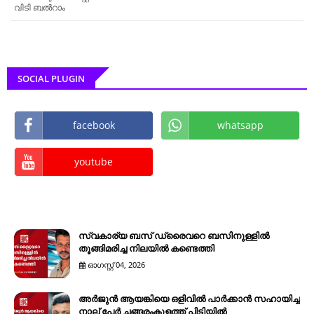
വിടി ബൽറാം
SOCIAL PLUGIN
facebook
whatsapp
youtube
സ്വകാര്യ ബസ് ഡ്രൈവറെ ബസിനുള്ളിൽ
തൂങ്ങിമരിച്ച നിലയിൽ കണ്ടെത്തി
ഓഗസ്റ്റ് 04, 2026
അർജുൻ ആയങ്കിയെ ഒളിവിൽ പാർക്കാൻ സഹായിച്ച
നാല് പേര്‍ ചങ്ങരംകുളത്ത് പിടിയില്‍