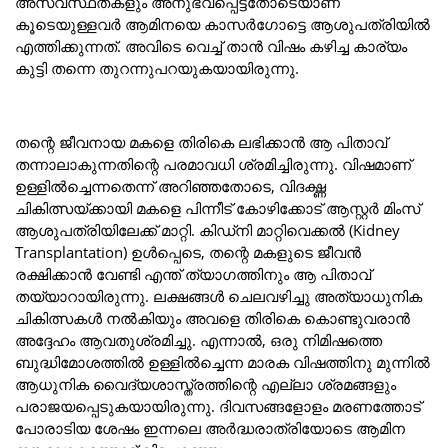
അസ്വസ്ഥതകളും അനുഭവപ്പെട്ടതോടെയാണ്
കൂടെയുള്ളവർ ആമിനയെ കാസർഗോട്ടെ ആശുപത്രിയിൽ
എത്തിക്കുന്നത്. അവിടെ വെച്ച് താൻ വിഷം കഴിച്ച കാര്യം
കുട്ടി തന്നെ തുറന്നുപറയുകയായിരുന്നു.
തന്റെ ജീവനായ മകളെ തിരികെ ലഭിക്കാൻ ആ പിതാവ്
തന്നാലാകുന്നതിന്റെ പരമാവധി ശ്രമിച്ചിരുന്നു. വിഷമാണ്
ഉള്ളിൽച്ചെന്നതെന്ന് അറിഞ്ഞതോടെ, വിദഗ്ദ്ധ
ചികിത്സയ്ക്കായി മകളെ പിന്നീട് കോഴിക്കോട് ആസ്റ്റർ മിംസ്
ആശുപത്രിയിലേക്ക് മാറ്റി. കിഡ്നി മാറ്റിവെക്കൽ (Kidney
Transplantation) ഉൾപ്പെടെ, തന്റെ മകളുടെ ജീവൻ
രക്ഷിക്കാൻ വേണ്ടി എന്ത് ത്യാഗത്തിനും ആ പിതാവ്
തയ്യാറായിരുന്നു. ലക്ഷങ്ങൾ ചെലവഴിച്ചു അത്യാധുനിക
ചികിത്സകൾ നൽകിയും അവളെ തിരികെ കൊണ്ടുവരാൻ
അദ്ദേഹം ആവതുശ്രമിച്ചു. എന്നാൽ, ഒരു നിമിഷത്തെ
ബുദ്ധിമോശത്തിൽ ഉള്ളിൽച്ചെന്ന മാരക വിഷത്തിനു മുന്നിൽ
ആധുനിക വൈദ്യശാസ്ത്രത്തിന്റെ എല്ലാ ശ്രമങ്ങളും
പരാജയപ്പെടുകയായിരുന്നു. ദിവസങ്ങളോളം മരണത്തോട്
പോരാടിയ ശേഷം ഇന്നലെ അർദ്ധരാത്രിയോടെ ആമിന