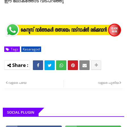
ഈ ലോകത്തോട് വിടപറഞ്ഞു
Tags
Kasaragod
വളരെ പഴയ
വളരെ പുതിയ
SOCIAL PLUGIN