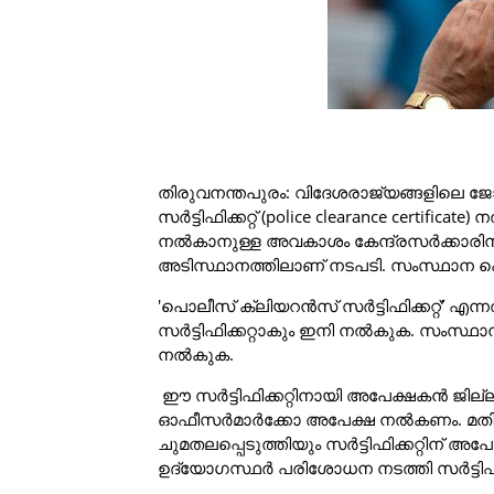
തിരുവനന്തപുരം: വിദേശരാജ്യങ്ങളിലെ 
സർട്ടിഫിക്കറ്റ് (police clearance certific
നൽകാനുള്ള അവകാശം കേന്ദ്രസർക്കാരിന്
അടിസ്ഥാനത്തിലാണ് നടപടി. സംസ്ഥാന പൊ
'പൊലീസ് ക്ലിയറൻസ് സർട്ടിഫിക്കറ്റ്’ എന്നത
സർട്ടിഫിക്കറ്റാകും ഇനി നൽകുക. സംസ്ഥാ
നൽകുക.
ഈ സർട്ടിഫിക്കറ്റിനായി അപേക്ഷകൻ ജില്
ഓഫീസർമാർക്കോ അപേക്ഷ നൽകണം. മതിയായ
ചുമതലപ്പെടുത്തിയും സർട്ടിഫിക്കറ്റിന് അ
ഉദ്യോഗസ്ഥർ പരിശോധന നടത്തി സർട്ടിഫിക