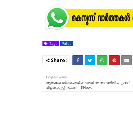
Tags
Police
വളരെ പഴയ
ആനക്കര ഗ്രാമപഞ്ചായത്ത് ഭരണസമിതി പച്ചക്കറി
വിളവെടുപ്പ് നടത്തി | KNews