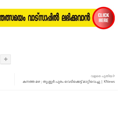
വളരെ പുതിയ
കനത്ത മഴ ; തൃശ്ശൂർ പൂരം വെടിക്കെട്ട് മാറ്റിവെച്ചു | KNews