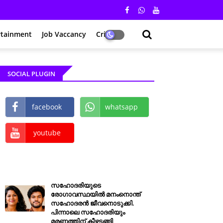
rtainment
Job Vaccancy
Crime
SOCIAL PLUGIN
facebook
whatsapp
youtube
സഹോദരിയുടെ
രോഗാവസ്ഥയിൽ മനംനൊന്ത്
സഹോദരൻ ജീവനൊടുക്കി.
പിന്നാലെ സഹോദരിയും
മരണത്തിന് കീഴടങ്ങി