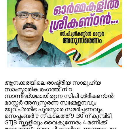
ആനക്കരയിലെ രാഷ്ട്രീയ സാമൂഹ്യ
സാംസ്കാരിക രംഗത്ത് നിറ
സാന്നിദ്ധ്യമായിരുന്ന സിപി ശ്രീകണ്oൻ
മാസ്റ്റർ അനുസ്മരണ സമ്മേളനവും
യുവപ്രതിഭ പുരസ്കാര സമർപ്പണവും
സെപ്തംബർ 9 ന്
കാലത്ത് 9 :30 ന് കുമ്പിടി
GTJB സ്കൂളിലും വൈകുന്നേരം 4 മണിക്ക്
മലമക്കാവ് എ.യു.പി സ്കൂളിലും നടത്തപ്പെടും.