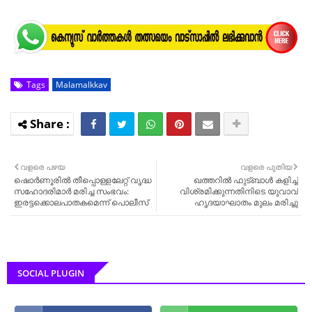
Tags
Malamalkkav
വളരെ പഴയ
വളരെ പുതിയ
ഷൊർണൂരിൽ തീപ്പൊള്ളലേറ്റ് വൃദ്ധ
ഖത്തറിൽ ഫുട്ബാൾ കളിച്ച്
സഹോദരിമാർ മരിച്ച സംഭവം:
വിശ്രമിക്കുന്നതിനിടെ യുവാവ്
ഇരട്ടക്കൊലപാതകമെന്ന് പൊലീസ്
ഹൃദയാഘാതം മുലം മരിച്ചു
SOCIAL PLUGIN