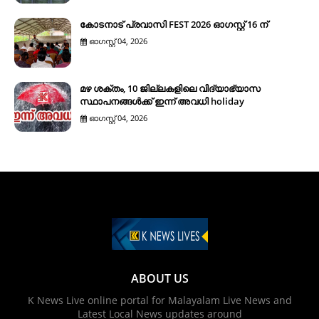
കോടനാട് പ്രവാസി FEST 2026 ഓഗസ്റ്റ് 16 ന്
ഓഗസ്റ്റ് 04, 2026
മഴ ശക്തം, 10 ജില്ലകളിലെ വിദ്യാഭ്യാസ
സ്ഥാപനങ്ങൾക്ക് ഇന്ന് അവധി holiday
ഓഗസ്റ്റ് 04, 2026
ABOUT US
K News Live online portal for Malayalam Live News and
Latest Local News updates around