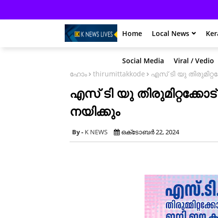
Home
Local News
Ker
Social Media
Viral / Vedio
ഹോം
thirumittakkode
എസ് ടി യു തിരുമിറ്റ
എസ് ടി യു തിരുമിറ്റക്കോ
നയിക്കും
K NEWS
ഒക്‌ടോബർ 22, 2024