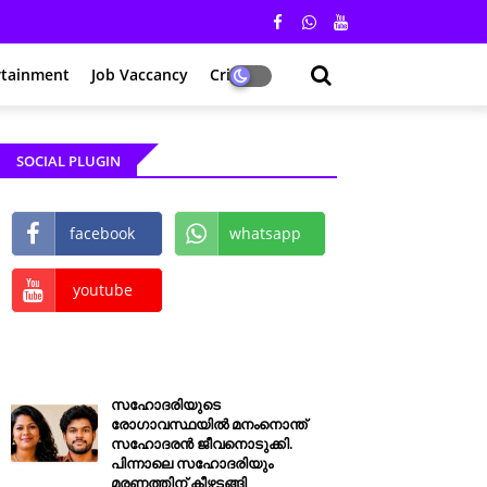
rtainment
Job Vaccancy
Crime
SOCIAL PLUGIN
facebook
whatsapp
youtube
സഹോദരിയുടെ
രോഗാവസ്ഥയിൽ മനംനൊന്ത്
സഹോദരൻ ജീവനൊടുക്കി.
പിന്നാലെ സഹോദരിയും
മരണത്തിന് കീഴടങ്ങി