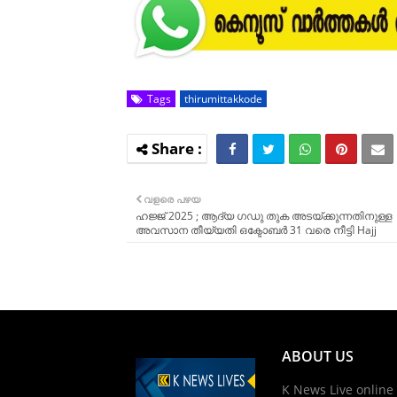
Tags
thirumittakkode
വളരെ പഴയ
ഹജ്ജ് 2025 ; ആദ്യ ഗഡു തുക അടയ്ക്കുന്നതിനുള്ള
അവസാന തീയ്യതി ഒക്ടോബർ 31 വരെ നീട്ടി Hajj
ABOUT US
K News Live online