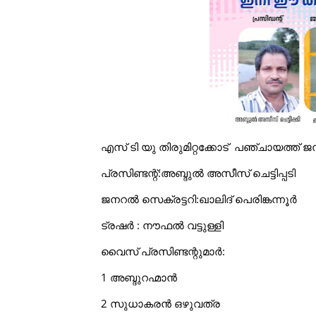
എസ് ടി യു തിരുമിറ്റക്കോട് പഞ്ചായത്ത് ജന
പ്രസിണ്ടന്റ്:അബ്ദുൽ അസീസ് ചെട്ടിപ്പടി
ജനറൽ സെക്രട്ടറി:ഖാലിദ് പെരിങ്കന്നൂർ
ട്രഷർ : നൗഫൽ വട്ടുള്ളി
വൈസ് പ്രസിണ്ടന്റുമാർ:
1 അബ്ദുറഹ്മാൻ
2 സുധാകരൻ ഒഴുവത്ര