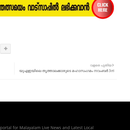
വളരെ പുതിയ
യുഎഇയിലെ തൃത്താലക്കാരുടെ മഹാസംഗമം നവംബർ 3ന്
 portal for Malayalam Live News and Latest Local