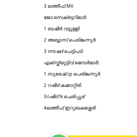
3 ലത്തീഫ് MV
ജോ:സെക്രട്ടറിമാർ:
1 ബഷീർ വട്ടുള്ളി
2 അബ്ബാസ് പെരിങ്കന്നൂർ
3 നൗഷദ് ചെട്ടിപടി
എക്സ്ക്യൂട്ടിവ് മെമ്പർമാർ:
1 സുരേഷ് cp പെരിങ്കന്നൂർ
2 റഷീദ് കക്കാറ്റിരി
3റഷീദ് N ചെരിപ്പൂര്
4ലത്തീഫ് ഇറുബകശ്ശേരി