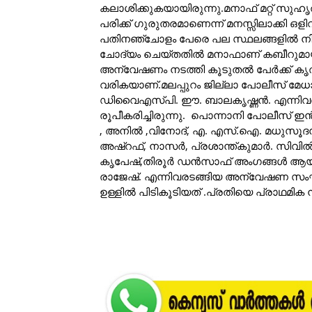
കലാശിക്കുകയായിരുന്നു.മനാഫ് മറ്റ് സുഹൃത്
പരിക്ക് ഗുരുതരമാണെന്ന് മനസ്സിലാക്കി ഒ
പതിനഞ്ചോളം പേരെ പല സ്ഥലങ്ങളില്‍ നിന്ന
ചോദ്യം ചെയ്തതില്‍ മനാഫാണ് കബീറുമായി അടി
അന്വേഷണം നടത്തി കൂടുതല്‍ പേര്‍ക്ക് കൃത്
വരികയാണ്.മലപ്പുറം ജില്ലാ പോലീസ് മേധാവ
ഡിവൈഎസ്പി. ഈ. ബാലകൃഷ്ണന്‍. എന്നി
രൂപീകരിച്ചിരുന്നു. പൊന്നാനി പോലീസ് ഇന
, അനില്‍ ,വിനോദ്, എ. എസ്.ഐ. മധുസൂദനന
അഷ്‌റഫ്, നാസര്‍, പ്രശാന്ത്കുമാര്‍. സിവി
കൃപേഷ്,തിരൂര്‍ ഡന്‍സാഫ് അംഗങ്ങള്‍
രാജേഷ്. എന്നിവരടങ്ങിയ അന്വേഷണ സംഘം
ഉള്ളില്‍ പിടികൂടിയത് .പ്രതിയെ പ്രാഥമിക