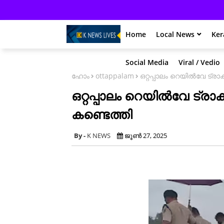
Home
Local News
Ker
Social Media
Viral / Vedio
ഹോം
ottappalam
ഒറ്റപ്പാലം റെയിൽവേ ട്
ഒറ്റപ്പാലം റെയിൽവേ ട്
കണ്ടെത്തി
K NEWS
ജൂൺ 27, 2025