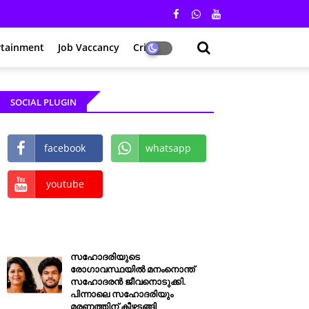
rtainment
Job Vaccancy
Crime
SOCIAL PLUGIN
facebook
whatsapp
youtube
സഹോദരിയുടെ
രോഗാവസ്ഥയിൽ മനംനൊന്ത്
സഹോദരൻ ജീവനൊടുക്കി.
പിന്നാലെ സഹോദരിയും
മരണത്തിന് കീഴടങ്ങി