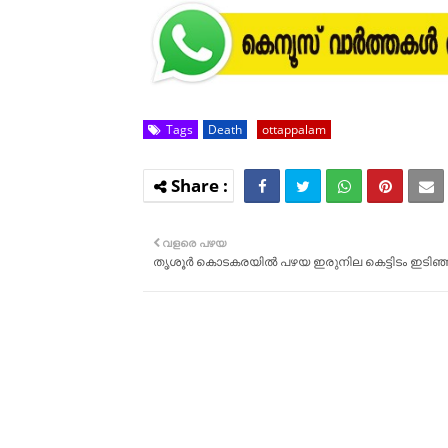
Tags
Death
ottappalam
വളരെ പഴയ
തൃശൂർ കൊടകരയിൽ പഴയ ഇരുനില കെട്ടിടം ഇടിഞ്