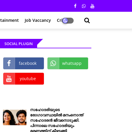
rtainment
Job Vaccancy
Crime
SOCIAL PLUGIN
facebook
whatsapp
youtube
സഹോദരിയുടെ
രോഗാവസ്ഥയിൽ മനംനൊന്ത്
സഹോദരൻ ജീവനൊടുക്കി.
പിന്നാലെ സഹോദരിയും
മരണത്തിന് കീഴടങ്ങി