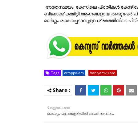
അതേസമയം, കേസിലെ പ്രതികൾ കോഴിക്കോ
ബ്ലോക്ക് കമ്മിറ്റി അംഗങ്ങളായ രണ്ടുപേ
മാർഗ്ഗം രക്ഷപ്പെടാനുള്ള ശ്രമത്തിനിടെ പി
Tags
ottappalam
Vaniyamkulam
വളരെ പഴയ
കൊപ്പം പുലാശ്ശേരിയിൽ വാഹനാപകടം