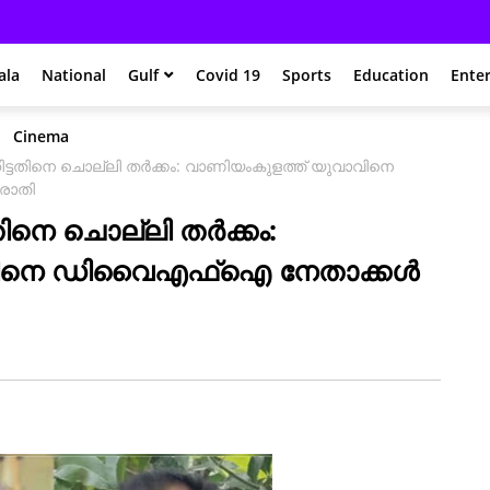
ala
National
Gulf
Covid 19
Sports
Education
Ente
Cinema
ട്ടതിനെ ചൊല്ലി തർക്കം: വാണിയംകുളത്ത് യുവാവിനെ
രാതി
തിനെ ചൊല്ലി തർക്കം:
ാവിനെ ഡിവൈഎഫ്ഐ നേതാക്കൾ