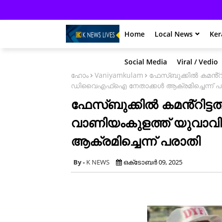
Home
Local News
Ker
Social Media
Viral / Vedio
ഹോം
Vaniyamkulam
ഫേസ്ബുക്കിൽ കമൻ്റി
ഡിവൈഎഫ്ഐ നേതാക്കൾ ആക്രമിച്ചെന്ന് പ
ഫേസ്ബുക്കിൽ കമൻ്റിട്ട
വാണിയംകുളത്ത് യുവ
ആക്രമിച്ചെന്ന് പരാതി
K NEWS
ഒക്‌ടോബർ 09, 2025