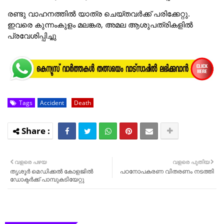
രണ്ടു വാഹനത്തിൽ യാത്ര ചെയ്തവർക്ക് പരിക്കേറ്റു.
ഇവരെ കുന്നംകുളം മലങ്കര, അമല ആശുപത്രികളിൽ
പ്രവേശിപ്പിച്ചു
Tags
Accident
Death
വളരെ പഴയ
വളരെ പുതിയ
തൃശൂർ മെഡിക്കൽ കോളജിൽ
പഠനോപകരണ വിതരണം നടത്തി
ഡോക്ടർക്ക് പാമ്പുകടിയേറ്റു