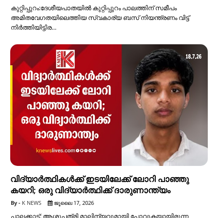
കുറ്റിപ്പുറം:ദേശീയപാതയിൽ കുറ്റിപ്പുറം പാലത്തിന് സമീപം
അമിതവേഗതയിലെത്തിയ സ്വകാര്യ ബസ് നിയന്ത്രണം വിട്ട്
നിർത്തിയിട്ടിര…
വിദ്യാർത്ഥികൾക്ക് ഇടയിലേക്ക് ലോറി പാഞ്ഞു
കയറി; ഒരു വിദ്യാർത്ഥിക്ക് ദാരുണാന്ത്യം
K NEWS
ജൂലൈ 17, 2026
പാലക്കാട്: ആശുപത്രി മാലിന്യവുമായി പോവുകയായിരുന്ന