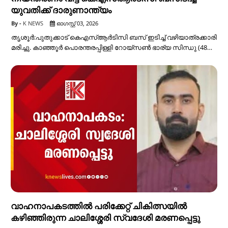
യുവതിക്ക് ദാരുണാന്ത്യം
K NEWS
ഓഗസ്റ്റ് 03, 2026
തൃശൂര്‍:പുതുക്കാട് കെഎസ്ആര്‍ടിസി ബസ് ഇടിച്ച് വഴിയാത്രക്കാരി
മരിച്ചു. കാഞ്ഞൂർ പൊരന്തരപ്പിള്ളി റോയ്‌സൺ ഭാര്യ സിന്ധു (48…
വാഹനാപകടത്തിൽ പരിക്കേറ്റ് ചികിത്സയിൽ
കഴിഞ്ഞിരുന്ന ചാലിശ്ശേരി സ്വദേശി മരണപ്പെട്ടു