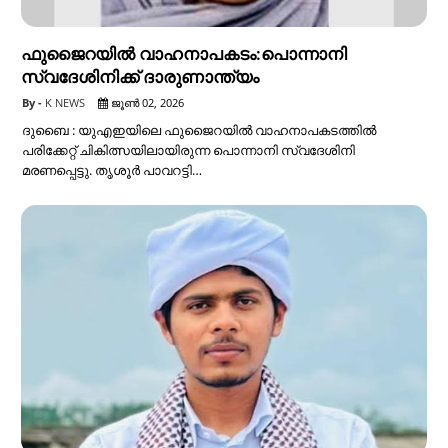
ഫുജൈറയിൽ വാഹനാപകടം:പൊന്നാനി
സ്വദേശിനിക്ക് ദാരുണാന്ത്യം
K NEWS
ജൂൺ 02, 2026
ദുബൈ : യുഎഇയിലെ ഫുജൈറയിൽ വാഹനാപകടത്തിൽ
പരിക്കേറ്റ് ചികിത്സയിലായിരുന്ന പൊന്നാനി സ്വദേശിനി
മരണപ്പെട്ടു. തൃശൂർ പാവറട്ടി…