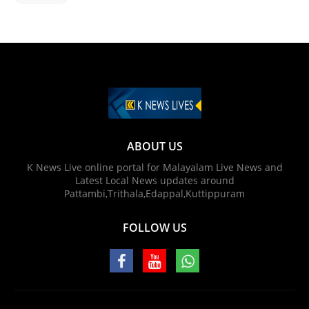
ABOUT US
K News Live online portal for Malayalam Live News and
Latest Local News updates around
Pattambi,Trithala,Edappal,Kuttippuram
FOLLOW US