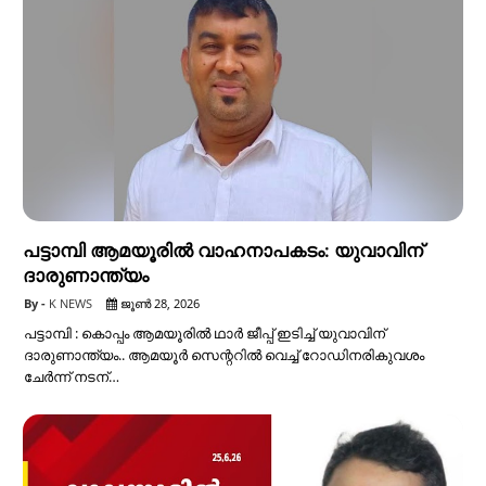
പട്ടാമ്പി ആമയൂരിൽ വാഹനാപകടം: യുവാവിന്
ദാരുണാന്ത്യം
K NEWS
ജൂൺ 28, 2026
പട്ടാമ്പി : കൊപ്പം ആമയൂരിൽ ഥാർ ജീപ്പ് ഇടിച്ച് യുവാവിന്
ദാരുണാന്ത്യം.. ആമയൂർ സെന്ററിൽ വെച്ച് റോഡിനരികുവശം
ചേർന്ന് നടന്…