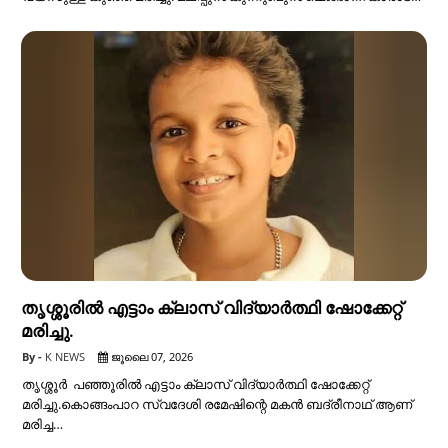
തൃശ്ശൂരിൽ എട്ടാം ക്ലാസ് വിദ്യാർത്ഥി ഷോക്കേറ്റ്
മരിച്ചു.
K NEWS
ജൂലൈ 07, 2026
തൃശ്ശൂർ പഞ്ഞൂരിൽ എട്ടാം ക്ലാസ് വിദ്യാർത്ഥി ഷോക്കേറ്റ്
മരിച്ചു.കൊങ്ങംപാറ സ്വദേശി രമേഷിന്റെ മകൻ ബദ്രീനാഥ് ആണ്
മരിച്ച…