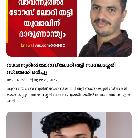
വാവന്നൂരിൽ ടോറസ് ലോറി തട്ടി നാഗലശ്ശേരി
സ്വദേശി മരിച്ചു
K NEWS
ജൂൺ 25, 2026
കൂറ്റനാട്: വാവന്നൂരിൽ ടോറസ് ലോറി തട്ടി നാഗലശ്ശേരി സ്വദേശി
മരണപ്പെട്ടു. നാഗലശ്ശേരി വാവനംപുരയിടത്തിൽ ഗോപിനാഥൻ എന്ന
ഹരി …