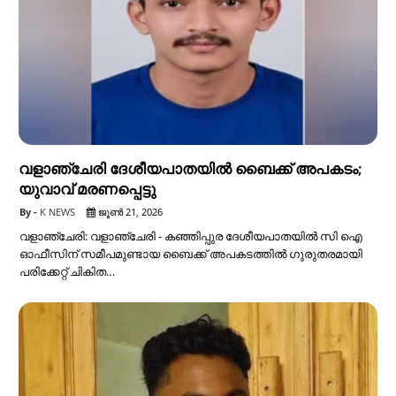
വളാഞ്ചേരി ദേശീയപാതയിൽ ബൈക്ക് അപകടം;
യുവാവ് മരണപ്പെട്ടു
K NEWS
ജൂൺ 21, 2026
വളാഞ്ചേരി: വളാഞ്ചേരി - കഞ്ഞിപ്പുര ദേശീയപാതയിൽ സി ഐ
ഓഫീസിന് സമീപമുണ്ടായ ബൈക്ക് അപകടത്തിൽ ഗുരുതരമായി
പരിക്കേറ്റ് ചികിത…