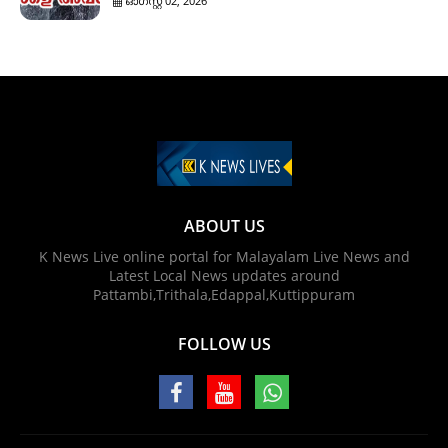
ഓഗസ്റ്റ് 02, 2026
ABOUT US
K News Live online portal for Malayalam Live News and
Latest Local News updates around
Pattambi,Trithala,Edappal,Kuttippuram
FOLLOW US