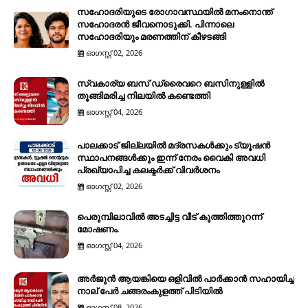
സഹോദരിയുടെ രോഗാവസ്ഥയിൽ മനംനൊന്ത്
സഹോദരൻ ജീവനൊടുക്കി. പിന്നാലെ
സഹോദരിയും മരണത്തിന് കീഴടങ്ങി
ഓഗസ്റ്റ് 02, 2026
സ്വകാര്യ ബസ് ഡ്രൈവറെ ബസിനുള്ളിൽ
തൂങ്ങിമരിച്ച നിലയിൽ കണ്ടെത്തി
ഓഗസ്റ്റ് 04, 2026
പാലക്കാട് ജില്ലയിൽ മദ്രസകൾക്കും ട്യൂഷൻ
സ്ഥാപനങ്ങൾക്കും ഇന്ന് നേരം വൈകി അവധി
പ്രഖ്യാപിച്ച കലക്ടർക്ക് വിവർശനം
ഓഗസ്റ്റ് 02, 2026
പെരുമ്പിലാവിൽ അടച്ചിട്ട വീട് കുത്തിത്തുറന്ന്
മോഷണം.
ഓഗസ്റ്റ് 04, 2026
അർജുൻ ആയങ്കിയെ ഒളിവിൽ പാർക്കാൻ സഹായിച്ച
നാല് പേര്‍ ചങ്ങരംകുളത്ത് പിടിയില്‍
ഓഗസ്റ്റ് 08, 2026