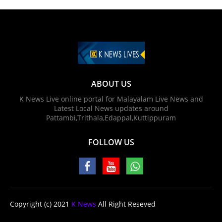
ABOUT US
K News Live online portal for Malayalam Live News and
Latest Local News updates around
Pattambi,Trithala,Edappal,Kuttippuram
FOLLOW US
Copyright (c) 2021
K News
All Right Reseved
Design by -
Blogger Templates