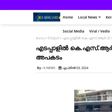
Home
Local News
Ker
Social Media
Viral / Vedio
ഹോം
Edapal
എടപ്പാളിൽ കെ.എസ്.ആർ.ടി.സ
എടപ്പാളിൽ കെ.എസ്.ആർ.ടി
അപകടം
K NEWS
ഏപ്രിൽ 03, 2024