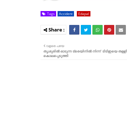
Tags
Accident
Edapal
വളരെ പഴയ
തൃശൂരിൽ ഓടുന്ന ട്രെയിനില്‍ നിന്ന് ടിടിഇയെ തള്ളിയി
കൊലപ്പെടുത്തി