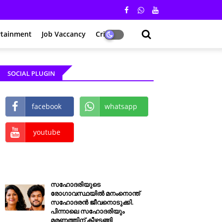
rtainment
Job Vaccancy
Crime
SOCIAL PLUGIN
facebook
whatsapp
youtube
സഹോദരിയുടെ
രോഗാവസ്ഥയിൽ മനംനൊന്ത്
സഹോദരൻ ജീവനൊടുക്കി.
പിന്നാലെ സഹോദരിയും
മരണത്തിന് കീഴടങ്ങി