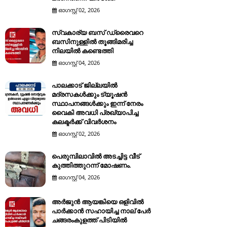
ഓഗസ്റ്റ് 02, 2026
സ്വകാര്യ ബസ് ഡ്രൈവറെ
ബസിനുള്ളിൽ തൂങ്ങിമരിച്ച
നിലയിൽ കണ്ടെത്തി
ഓഗസ്റ്റ് 04, 2026
പാലക്കാട് ജില്ലയിൽ
മദ്രസകൾക്കും ട്യൂഷൻ
സ്ഥാപനങ്ങൾക്കും ഇന്ന് നേരം
വൈകി അവധി പ്രഖ്യാപിച്ച
കലക്ടർക്ക് വിവർശനം
ഓഗസ്റ്റ് 02, 2026
പെരുമ്പിലാവിൽ അടച്ചിട്ട വീട്
കുത്തിത്തുറന്ന് മോഷണം.
ഓഗസ്റ്റ് 04, 2026
അർജുൻ ആയങ്കിയെ ഒളിവിൽ
പാർക്കാൻ സഹായിച്ച നാല് പേര്‍
ചങ്ങരംകുളത്ത് പിടിയില്‍