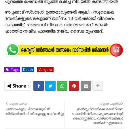
പുറത്തെ ഷെഡിൽ തൂ.ങ്ങി മ.രിച്ച നിലയിൽ കണ്ടത്തിയത്.
അപ്പക്കാട് സ്വദേശി ഉത്തമാവുങ്ങൽ ആലി - സുലൈഖ
ദമ്പതികളുടെ മകളാണ് ജലീസ. 13 വർഷമായി വിവാഹം
കഴിഞ്ഞിട്ട്. ഭർത്താവ് നിസാർ വിദേശത്താണ്. മക്കൾ:
ഫാത്തിമ നഷ്‌വ, ഫാത്തിമ നജ്‌വ, സൈദ് മുഹമ്മദ്.
Tags
Death
Vengara
വളരെ പഴയ
വളരെ പുതിയ
ചങ്ങരംകുളം ചിറവല്ലൂരിൽ
ഇൻസ്റ്റഗ്രാമിലെ കമന്‍റിനെ
വിദ്യാർത്ഥിനി തീപ്പൊള്ളലേറ്റ് മരിച്ചു
ചൊല്ലി തർക്കം; കുമരനെല്ലൂർ
ഹൈസ്കൂളിലെ വിദ്യാർത്ഥികൾ
തമ്മിൽ കൂട്ടത്തല്ല്