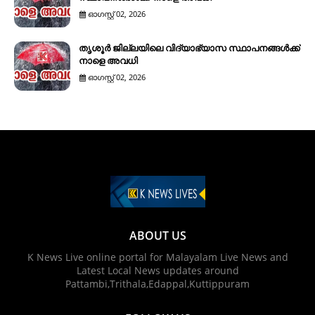
ഓഗസ്റ്റ് 02, 2026
തൃശൂർ ജില്ലയിലെ വിദ്യാഭ്യാസ സ്ഥാപനങ്ങൾക്ക്
നാളെ അവധി
ഓഗസ്റ്റ് 02, 2026
ABOUT US
K News Live online portal for Malayalam Live News and
Latest Local News updates around
Pattambi,Trithala,Edappal,Kuttippuram