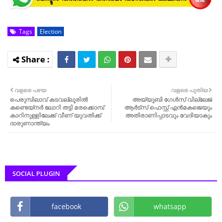
Tags
Election
വളരെ പഴയ
വളരെ പുതിയ
പെരുമ്പിലാവ് കടവല്ലൂരിൽ
അയ്യൂബി ഗേൾസ് വില്ലേജ്
കണ്ടെയ്നർ ലോറി തട്ടി മരക്കൊമ്പ്
ആർട്സ് ഫെസ്റ്റ് എൻമകജെയും
കാറിനുള്ളിലേക്ക് വീണ് യുവതിക്ക്
അതിരാണിപ്പാടവും വേദിയാകും
ദാരുണാന്ത്യം
SOCIAL PLUGIN
facebook
whatsapp