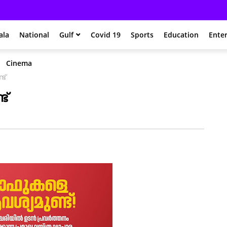
ala
National
Gulf
Covid 19
Sports
Education
Ente
Cinema
ട്
ട്