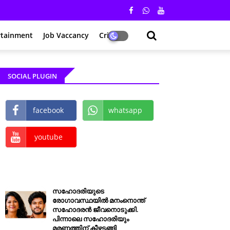
rtainment
Job Vaccancy
Crime
SOCIAL PLUGIN
facebook
whatsapp
youtube
സഹോദരിയുടെ
രോഗാവസ്ഥയിൽ മനംനൊന്ത്
സഹോദരൻ ജീവനൊടുക്കി.
പിന്നാലെ സഹോദരിയും
മരണത്തിന് കീഴടങ്ങി