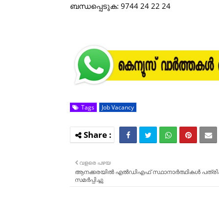
ബന്ധപ്പെടുക: 9744 24 22 24
Tags
Job Vacancy
വളരെ പഴയ
ആനക്കരയിൽ എൽഡിഎഫ് സ്ഥാനാർത്ഥികൾ പത്ര
സമർപ്പിച്ചു