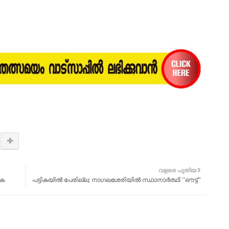
വളരെ പുതിയ
ിക
പട്ടികയില്‍ പേരില്ല; നാഗലശേരിയിൽ സ്ഥാനാര്‍ത്ഥി ''ഔട്ട്''