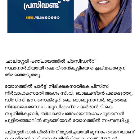
ചാലിശ്ശേരി പഞ്ചായത്തിൽ പ്രസിഡൻ്റ്
സ്ഥാനാർഥിയായി റംല വീരാൻകുട്ടിയെ ഐക്യകണ്ഠേന
തിരഞ്ഞെടുത്തു.
യോഗത്തിൽ പാർട്ടി നീരിക്ഷകനായികെ പിസിസി
നിർവാഹകസമതി അംഗം സി.വി. ബാലചന്ദ്രൻ പങ്കെടുത്തു.
ഡിസിസി ജന. സെക്രട്ടറി കെ. ബാബുനാസർ, തൃത്താല
നിയോജകമണ്ഡലം യുഡിഎഫ് ചെയർമാൻ ടി.കെ.
സുനിൽകുമാർ, ബ്ലോക്ക് പഞ്ചായത്തംഗം ഹുസൈൻ
പുളിയഞ്ഞാലിൽ തുടങ്ങിയവർ യോഗത്തിൽ സംബന്ധിച്ചു.
പട്ടിശ്ശേരി വാർഡിൽനിന്ന് തുടർച്ചയായി മൂന്നാം തവണയാണ്
റംല വീരാൻകുട്ടി ജനപ്രതിനിധിയാകുന്നത്. 2020-ൽ