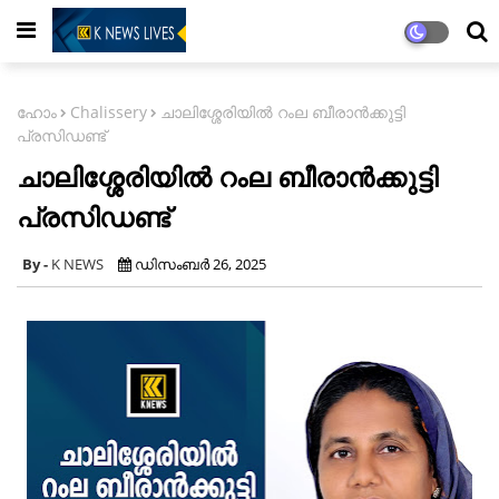
ഹോം
Chalissery
ചാലിശ്ശേരിയിൽ റംല ബീരാൻക്കുട്ടി
പ്രസിഡണ്ട്
ചാലിശ്ശേരിയിൽ റംല ബീരാൻക്കുട്ടി
പ്രസിഡണ്ട്
K NEWS
ഡിസംബർ 26, 2025