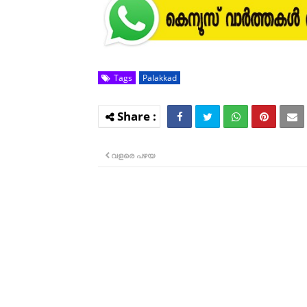
Tags
Palakkad
വളരെ പഴയ