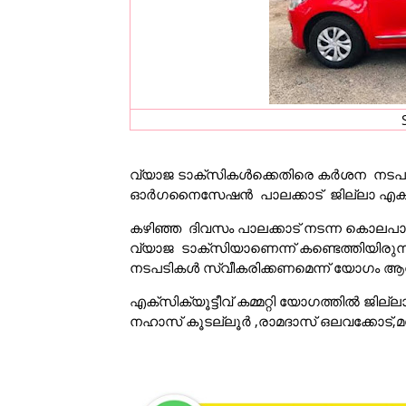
വ്യാജ ടാക്സികൾക്കെതിരെ കർശന നടപടി
ഓർഗനൈസേഷൻ പാലക്കാട് ജില്ലാ എക്സിക്യ
കഴിഞ്ഞ ദിവസം പാലക്കാട് നടന്ന കൊലപാ
വ്യാജ ടാക്സിയാണെന്ന് കണ്ടെത്തിയിര
നടപടികൾ സ്വീകരിക്കണമെന്ന് യോഗം ആവശ്
എക്സിക്യൂട്ടീവ് കമ്മറ്റി യോഗത്തിൽ ജി
നഹാസ് കൂടല്ലൂർ ,രാമദാസ് ഒലവക്കോട്,മന