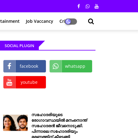
rtainment
Job Vaccancy
Crime
SOCIAL PLUGIN
facebook
whatsapp
youtube
സഹോദരിയുടെ
രോഗാവസ്ഥയിൽ മനംനൊന്ത്
സഹോദരൻ ജീവനൊടുക്കി.
പിന്നാലെ സഹോദരിയും
മരണത്തിന് കീഴടങ്ങി