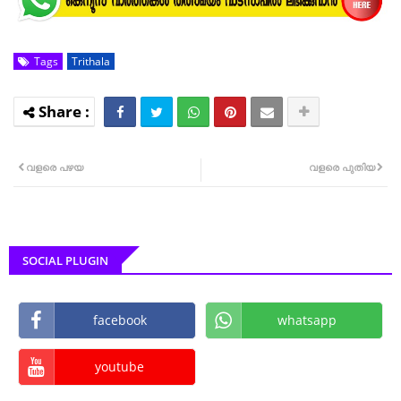
Tags
Trithala
വളരെ പഴയ
വളരെ പുതിയ
SOCIAL PLUGIN
facebook
whatsapp
youtube