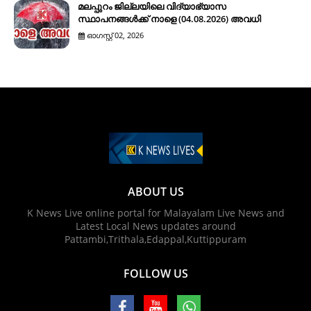
മലപ്പുറം ജില്ലയിലെ വിദ്യാഭ്യാസ
സ്ഥാപനങ്ങൾക്ക് നാളെ (04.08.2026) അവധി
ഓഗസ്റ്റ് 02, 2026
ABOUT US
K News Live online portal for Malayalam Live News and
Latest Local News updates around
Pattambi,Trithala,Edappal,Kuttippuram
FOLLOW US