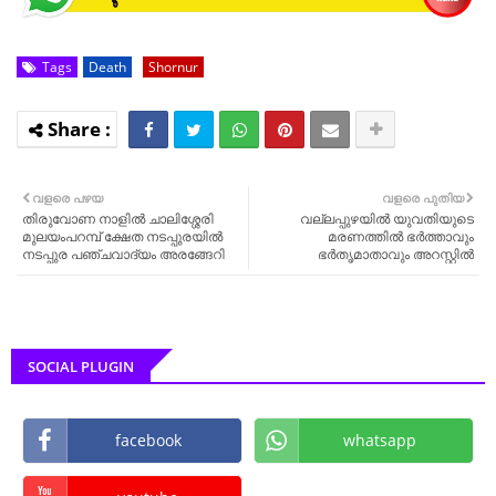
Tags
Death
Shornur
വളരെ പഴയ
വളരെ പുതിയ
തിരുവോണ നാളിൽ ചാലിശ്ശേരി
വല്ലപ്പുഴയിൽ യുവതിയുടെ
മുലയംപറമ്പ് ക്ഷേത നടപ്പുരയിൽ
മരണത്തിൽ ഭർത്താവും
നടപ്പുര പഞ്ചവാദ്യം അരങ്ങേറി
ഭർതൃമാതാവും അറസ്റ്റിൽ
SOCIAL PLUGIN
facebook
whatsapp