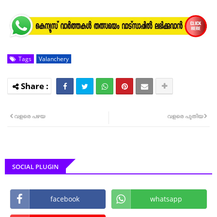
Tags
Valanchery
വളരെ പഴയ
വളരെ പുതിയ
SOCIAL PLUGIN
facebook
whatsapp