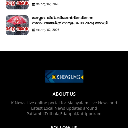
ഓഗസ്റ്റ് 02, 2026
മലപ്പുറം ജില്ലയിലെ വിദ്യാഭ്യാസ
സ്ഥാപനങ്ങൾക്ക് നാളെ (04.08.2026) അവധി
ഓഗസ്റ്റ് 02, 2026
ABOUT US
K News Live online portal for Malayalam Live News and
Latest Local News updates around
Pattambi,Trithala,Edappal,Kuttippuram
FOLLOW US