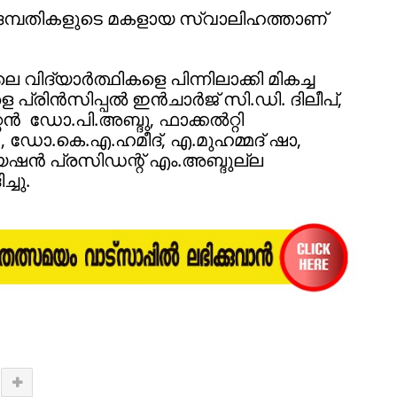
്സ ദമ്പതികളുടെ മകളായ സ്വാലിഹത്താണ്
െ വിദ്യാർത്ഥികളെ പിന്നിലാക്കി മികച്ച
ളെ പ്രിൻസിപ്പൽ ഇൻചാർജ് സി.ഡി. ദിലീപ്,
റൻ ഡോ.പി.അബ്ദു, ഫാക്കൽറ്റി
, ഡോ.കെ.എ.ഹമീദ്, എ.മുഹമ്മദ് ഷാ,
 പ്രസിഡന്റ് എം.അബ്ദുല്ല
്ചു.