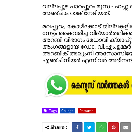
വല്ലപ്പുഴ പാറപ്പുറം മൂസ - ഹഫ
അഞ്ചാം റാങ്ക് നേടിയത്.
മലപ്പുറം, കോഴിക്കോട് ജില്ലകളില
നേട്ടം കൈവരിച്ച വിദ്യാർത്ഥിക
അറബി വിഭാഗം മേധാവി ക്യാപ്റ്
അംഗങ്ങളായ ഡോ. വി.എം.ഉമ്മർ 
അറബിക് അലുംനി അസോസിയേഷൻ
എഞ്ചിനീയർ എന്നിവർ അഭിനന്ദിച
Tags
College
Pattambi