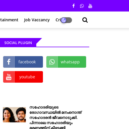
rtainment
Job Vaccancy
Crime
SOCIAL PLUGIN
facebook
whatsapp
youtube
സഹോദരിയുടെ
രോഗാവസ്ഥയിൽ മനംനൊന്ത്
സഹോദരൻ ജീവനൊടുക്കി.
പിന്നാലെ സഹോദരിയും
മരണത്തിന് കീഴടങ്ങി