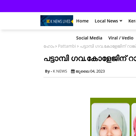
Home
Local News
Ker
Social Media
Viral / Vedio
ഹോം
Pattambi
പട്ടാമ്പി ഗവ.കോളേജിന് റാങ്ക്
പട്ടാമ്പി ഗവ.കോളേജിന് റാങ
K NEWS
ജൂലൈ 04, 2023