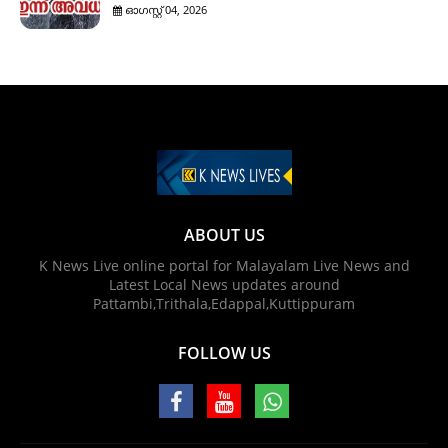
ഓഗസ്റ്റ് 04, 2026
ABOUT US
K News Live online portal for Malayalam Live News and
Latest Local News updates around
Pattambi,Trithala,Edappal,Kuttippuram
FOLLOW US