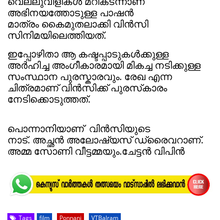
വെല്ലുവിളികൾ മറികടന്നാണ്
അഭിനയത്തോടുള്ള പാഷൻ
മാത്രം
കൈമുതലാക്കി വിൻസി
സിനിമയിലെത്തിയത്.
ഇപ്പോഴിതാ ആ കഷ്ടപ്പാടുകൾക്കുള്ള
അർഹിച്ച അംഗീകാരമായി മികച്ച
നടിക്കുള്ള
സംസ്ഥാന പുരസ്കാരവും. രേഖ എന്ന
ചിത്രമാണ് വിന്‍സിക്ക് പുരസ്‌കാരം
നേടിക്കൊടുത്തത്.
പൊന്നാനിയാണ്
വിൻസിയുടെ
നാട്. അച്ഛൻ അലോഷ്യസ് ഡ്രൈവറാണ്.
അമ്മ സോണി വീട്ടമ്മയും.
ചേട്ടൻ വിപിൻ
Tags
film
Ponnani
VTBalram