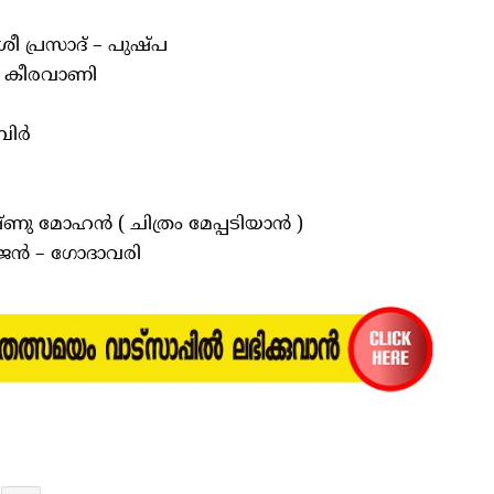
ീ പ്രസാദ് – പുഷ്പ
ം കീരവാണി
കബിർ
ു മോഹൻ ( ചിത്രം മേപ്പടിയാൻ )
ജൻ – ഗോദാവരി