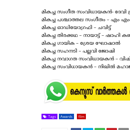
മികച്ച സംഗീത സംവിധായകൻ- ദേവി ശ്ര
മികച്ച പശ്ചാത്തല സംഗീതം – എം എ
മികച്ച ഓഡിയോഗ്രഫി – ചവിട്ട്
മികച്ച തിരക്കഥ – നായാട്ട് – ഷാഹി 
മികച്ച ഗായിക – ശ്രേയ ഘോഷാൽ
മികച്ച സഹനടി – പല്ലവി ജോഷി
മികച്ച നവാഗത സംവിധായകൻ – വിഷ്ണ
മികച്ച സംവിധായകൻ – നിഖിൽ മഹാ
Tags
Awards
film