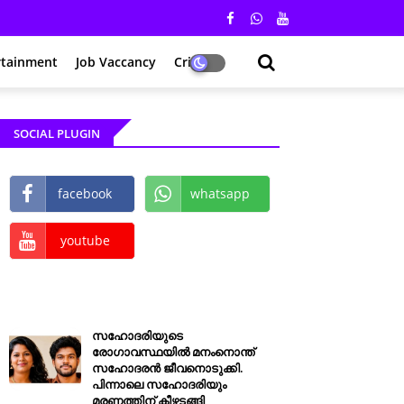
rtainment
Job Vaccancy
Crime
SOCIAL PLUGIN
facebook
whatsapp
youtube
സഹോദരിയുടെ
രോഗാവസ്ഥയിൽ മനംനൊന്ത്
സഹോദരൻ ജീവനൊടുക്കി.
പിന്നാലെ സഹോദരിയും
മരണത്തിന് കീഴടങ്ങി