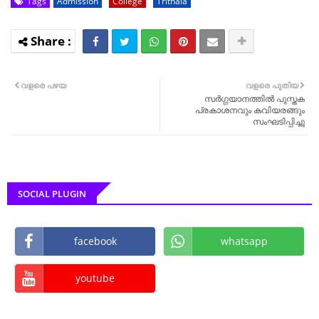
Tags
Admission
College
Trithala
വളരെ പഴയ
വളരെ പുതിയ
സര്‍ഗ്ഗയാനത്തില്‍ പുസ്തക
പ്രകാശനവും കവിയരങ്ങും
സംഘടിപ്പിച്ചു
SOCIAL PLUGIN
facebook
whatsapp
youtube