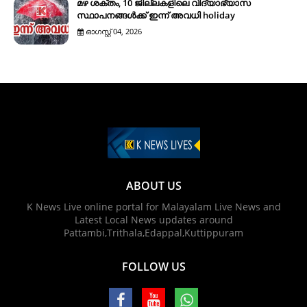
മഴ ശക്തം, 10 ജില്ലകളിലെ വിദ്യാഭ്യാസ
സ്ഥാപനങ്ങൾക്ക് ഇന്ന് അവധി holiday
ഓഗസ്റ്റ് 04, 2026
ABOUT US
K News Live online portal for Malayalam Live News and
Latest Local News updates around
Pattambi,Trithala,Edappal,Kuttippuram
FOLLOW US