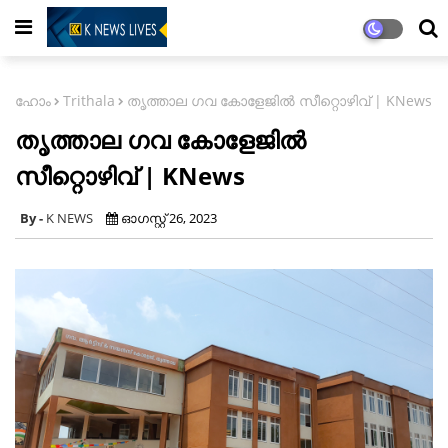
ഹോം
Trithala
തൃത്താല ഗവ കോളേജിൽ സീറ്റൊഴിവ് | KNews
തൃത്താല ഗവ കോളേജിൽ
സീറ്റൊഴിവ് | KNews
K NEWS
ഓഗസ്റ്റ് 26, 2023