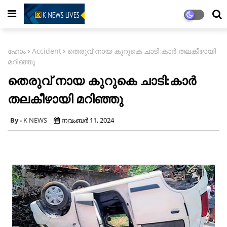
ഹോം
Accident
തെരുവ് നായ കുറുകെ ചാടി:കാർ തലകീഴായി
മറിഞ്ഞു
തെരുവ് നായ കുറുകെ ചാടി:കാർ
തലകീഴായി മറിഞ്ഞു
K NEWS
നവംബർ 11, 2024