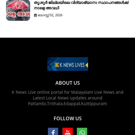
തൃശൂർ ജില്ലയിലെ വിദ്യാഭ്യാസ സ്ഥാപനങ്ങൾക്ക്
നാളെ അവധി
ഓഗസ്റ്റ് 02, 2026
ABOUT US
K News Live online portal for Malayalam Live News and
Latest Local News updates around
Pattambi,Trithala,Edappal,Kuttippuram
FOLLOW US