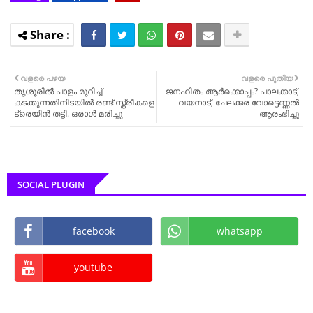
വളരെ പഴയ
വളരെ പുതിയ
തൃശൂരിൽ പാളം മുറിച്ച്
ജനഹിതം ആർക്കൊപ്പം? പാലക്കാട്,
കടക്കുന്നതിനിടയിൽ രണ്ട് സ്ത്രീകളെ
വയനാട്, ചേലക്കര വോട്ടെണ്ണൽ
ട്രെയിൻ തട്ടി. ഒരാൾ മരിച്ചു
ആരംഭിച്ചു
SOCIAL PLUGIN
facebook
whatsapp
youtube