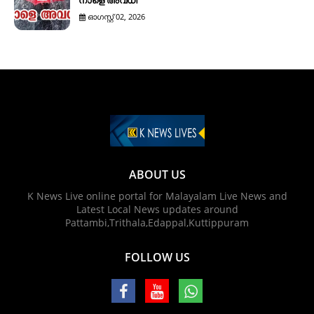
നാളെ അവധി
ഓഗസ്റ്റ് 02, 2026
ABOUT US
K News Live online portal for Malayalam Live News and
Latest Local News updates around
Pattambi,Trithala,Edappal,Kuttippuram
FOLLOW US