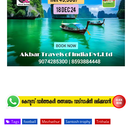
Tags
football
Mezhathur
Santosh trophy
Trithala