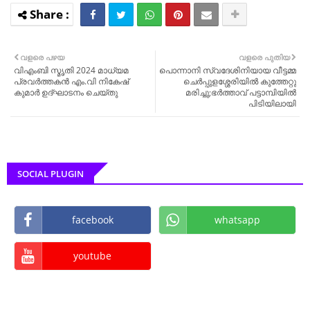
വളരെ പഴയ
വളരെ പുതിയ
വിഎംബി സ്മൃതി 2024 മാധ്യമ
പൊന്നാനി സ്വദേശിനിയായ വീട്ടമ്മ
പ്രവർത്തകൻ എം.വി നികേഷ്
ചെർപ്പുളശ്ശേരിയിൽ കുത്തേറ്റു
കുമാർ ഉദ്ഘാടനം ചെയ്തു
മരിച്ചു;ഭർത്താവ് പട്ടാമ്പിയിൽ
പിടിയിലായി
SOCIAL PLUGIN
facebook
whatsapp
youtube