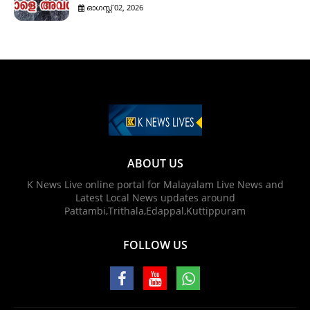
ഓഗസ്റ്റ് 02, 2026
ABOUT US
K News Live online portal for Malayalam Live News and
Latest Local News updates around
Pattambi,Trithala,Edappal,Kuttippuram
FOLLOW US