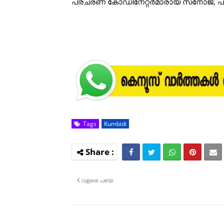
പ്രചരണ കോഡിനേറ്റർമാരായ സനോജ്, പ്ര
Tags
Kumbidi
വളരെ പഴയ