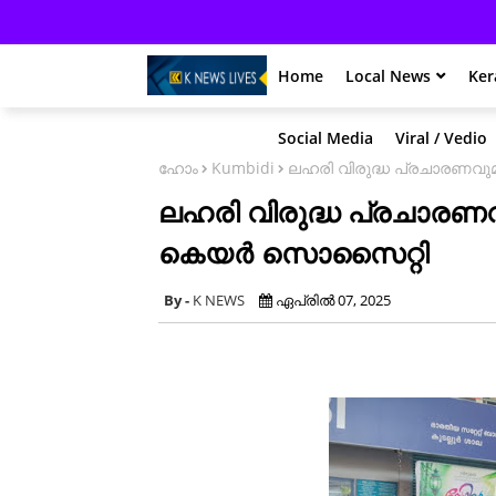
Home
Local News
Ker
Social Media
Viral / Vedio
ഹോം
Kumbidi
ലഹരി വിരുദ്ധ പ്രചാരണവുമ
ലഹരി വിരുദ്ധ പ്രചാരണവുമ
കെയർ സൊസൈറ്റി
K NEWS
ഏപ്രിൽ 07, 2025