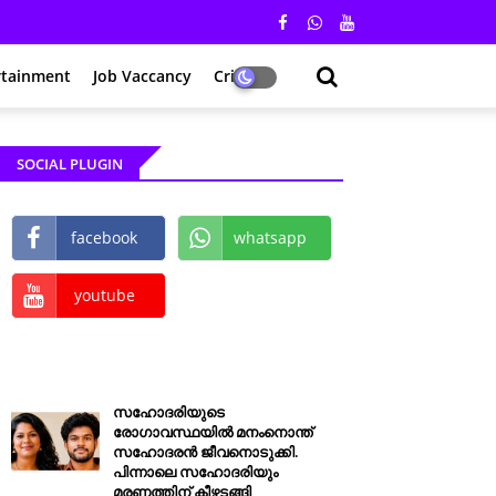
rtainment
Job Vaccancy
Crime
SOCIAL PLUGIN
facebook
whatsapp
youtube
സഹോദരിയുടെ
രോഗാവസ്ഥയിൽ മനംനൊന്ത്
സഹോദരൻ ജീവനൊടുക്കി.
പിന്നാലെ സഹോദരിയും
മരണത്തിന് കീഴടങ്ങി